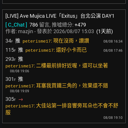
[LIVE] Ave Mujica LIVE「Exitus」台北公演 DAY1
[ C_Chat ]
786
留言, 推噓總分:
+479
作者:
mazjin
- 發表於
2026/08/07 15:03
(1天前)
34
推
: 現在沒雨，讚讚
peterisme17
08/08 16:34
F
115
推
: 還好小卡而已
peterisme17
08/08 17:46
F
293
推
F
: 二樓最前排好近喔，還可以坐著
peterisme17
08/08 19:06
301
推
F
: 耳塞我買鐵三角的，效果還不錯
peterisme17
08/08 19:09
305
→
F
: 大佳站第一排音響旁耳朵也不會不舒
peterisme17
服
08/08 19:10