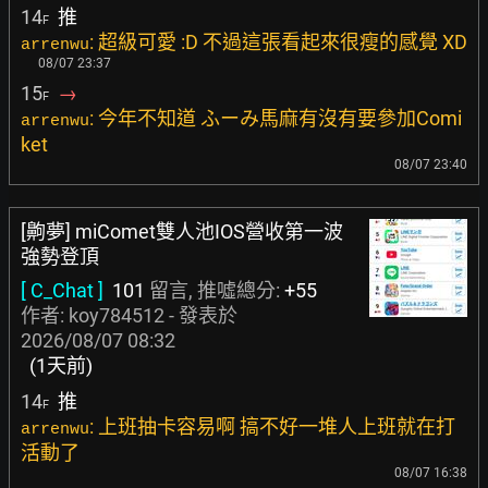
14
推
F
: 超級可愛 :D 不過這張看起來很瘦的感覺 XD
arrenwu
08/07 23:37
15
→
F
: 今年不知道 ふーみ馬麻有沒有要參加Comi
arrenwu
ket
08/07 23:40
[齁夢] miComet雙人池IOS營收第一波
強勢登頂
[ C_Chat ]
101
留言, 推噓總分:
+55
作者:
koy784512
- 發表於
2026/08/07 08:32
(1天前)
14
推
F
: 上班抽卡容易啊 搞不好一堆人上班就在打
arrenwu
活動了
08/07 16:38