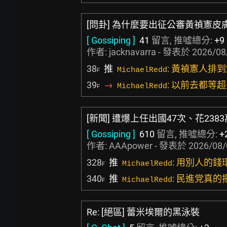
[問卦] 為什麼要出征公審黃禎憲皮
[ Gossiping ]
41
留言, 推噓總分:
+9
作者:
jacknavarra
- 發表於
2026/08
38
推
: 黃禎憲人排
MichaelRedd
F
39
→
: 以前去都等
MichaelRedd
F
[新聞] 遭爆上任出國47次、花23
[ Gossiping ]
610
留言, 推噓總分:
+
作者:
AAApower
- 發表於
2026/08/
328
推
: 用別人的
MichaelRedd
F
340
推
: 民進党真
MichaelRedd
F
Re: [絕區] 蕾米埃爾的黑泳裝