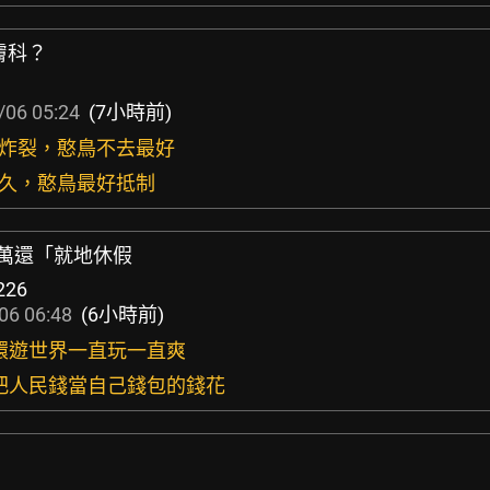
膚科？
/06 05:24
(7小時前)
到炸裂，憨鳥不去最好
超久，憨鳥最好抵制
83萬還「就地休假
226
06 06:48
(6小時前)
錢環遊世界一直玩一直爽
的把人民錢當自己錢包的錢花