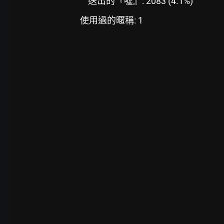
送出的『噓』: 2083 (4.1%)
使用過的暱稱: 1