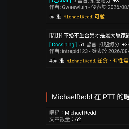
[ C_Chat ]
5
留言, 推噓總分:
+3
作者:
Gwaewluin
- 發表於
2026/08/
5
推
: 可愛
MichaelRedd
F
[問卦] 不婚不生台男才是最大贏家
[ Gossiping ]
51
留言, 推噓總分:
+2
作者:
intrepid123
- 發表於
2026/08/
45
推
: 雀食，有性
MichaelRedd
F
MichaelRedd 在 PTT 
暱稱：
Michael Redd
文章數量：
62