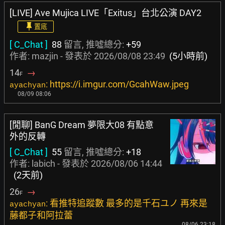
[LIVE] Ave Mujica LIVE「Exitus」台北公演 DAY2
置底
[ C_Chat ]
88
留言, 推噓總分:
+59
作者:
mazjin
- 發表於
2026/08/08 23:49
(5小時前)
14
→
F
: https://i.imgur.com/GcahWaw.jpeg
ayachyan
08/09 08:06
[閒聊] BanG Dream 夢限大08 有點意
外的反轉
[ C_Chat ]
55
留言, 推噓總分:
+18
作者:
labich
- 發表於
2026/08/06 14:44
(2天前)
26
→
F
: 看推特追蹤數 最多的是千石ユノ 再來是
ayachyan
藤都子和阿拉蕾
08/06 23:18