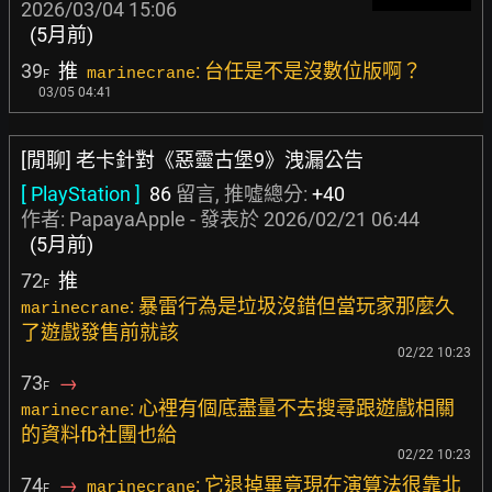
2026/03/04 15:06
(5月前)
39
推
: 台任是不是沒數位版啊？
marinecrane
F
03/05 04:41
[閒聊] 老卡針對《惡靈古堡9》洩漏公告
[ PlayStation ]
86
留言, 推噓總分:
+40
作者:
PapayaApple
- 發表於
2026/02/21 06:44
(5月前)
72
推
F
: 暴雷行為是垃圾沒錯但當玩家那麼久
marinecrane
了遊戲發售前就該
02/22 10:23
73
→
F
: 心裡有個底盡量不去搜尋跟遊戲相關
marinecrane
的資料fb社團也給
02/22 10:23
74
→
: 它退掉畢竟現在演算法很靠北
marinecrane
F