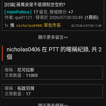
[討論] 蔣萬安是不是頭殼空空的?
[ HatePolitics ]
17
留言, 推噓總分:
+7
作者:
quid1121
- 發表於
2026/07/30 03:49
(1周前)
1
推
: 草包市長
nicholas0406
42.73.50.4 07/30 11:49
F
顯示更多留言>>
nicholas0406 在 PTT 的暱稱紀錄, 共 2
個
暱稱：
尼可拉斯
文章數量：
11005
暱稱：
拓跋羽漪
文章數量：
17
顯示更多暱稱>>