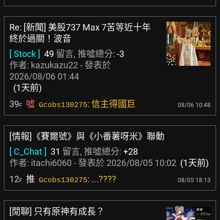
Re: [新聞] 美股737 Max 7苦等近十年
終於過關！波音
[ Stock ]
49
留言, 推噓總分:
-3
作者:
kazukazu22
- 發表於
2026/08/06 01:44
(1天前)
39
噓
: 信主得國巨
Gcobs130275
08/06 10:48
F
[情報]《賽爾號》與《小番薯呀米》聯動
[ C_Chat ]
31
留言, 推噓總分:
+28
作者:
itachi6060
- 發表於
2026/08/05 10:02
(1天前)
12
推
: ...????
Gcobs130275
08/05 18:13
F
[閒聊] 只有原神有成長？