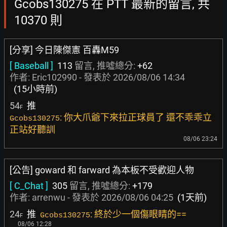
Gcobs130275 在 PTT 最新的留言, 共
10370 則
[分享] 今日陳傑憲 百轟M59
[ Baseball ]
113
留言, 推噓總分:
+62
作者:
Eric102990
- 發表於
2026/08/06 14:34
(15小時前)
54
推
F
: 你大爪爺下來拉正球員了 還不乖乖立
Gcobs130275
正站好聽訓
08/06 23:24
[公告] goward 和 farward 為本板不受歡迎人物
[ C_Chat ]
305
留言, 推噓總分:
+179
作者:
arrenwu
- 發表於
2026/08/06 04:25
(1天前)
24
推
: 終於少一個傷眼睛的==
Gcobs130275
F
08/06 12:28