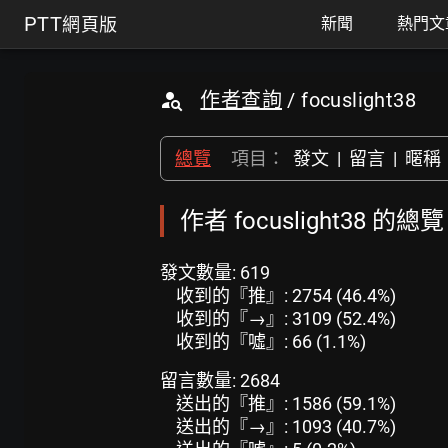
PTT
網頁版
新聞
熱門文
作者查詢
/ focuslight38
總覽
項目：
發文
|
留言
|
暱稱
作者 focuslight38 的總
發文數量: 619
收到的『推』: 2754 (46.4%)
收到的『→』: 3109 (52.4%)
收到的『噓』: 66 (1.1%)
留言數量: 2684
送出的『推』: 1586 (59.1%)
送出的『→』: 1093 (40.7%)