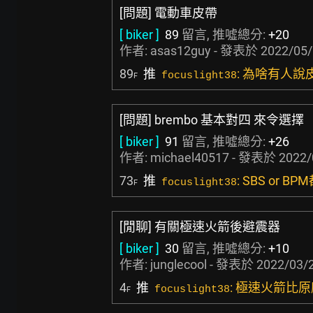
[問題] 電動車皮帶
[ biker ]
89
留言, 推噓總分:
+20
作者:
asas12guy
- 發表於
2022/05/
89
推
: 為啥有人
focuslight38
F
[問題] brembo 基本對四 來令選擇
[ biker ]
91
留言, 推噓總分:
+26
作者:
michael40517
- 發表於
2022/
73
推
: SBS or B
focuslight38
F
[閒聊] 有關極速火箭後避震器
[ biker ]
30
留言, 推噓總分:
+10
作者:
junglecool
- 發表於
2022/03/2
4
推
: 極速火箭比
focuslight38
F