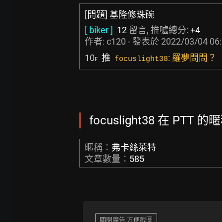
[問題] 基隆修珠碗
[ biker ]
12
留言, 推噓總分:
+4
作者:
c120
- 發表於
2022/03/04 06
10
推
: 羅夢問問？
focuslight38
F
focuslight38 在 PTT 
暱稱：
弗卡絲萊特
文章數量：
585
關閉廣告 方便截圖