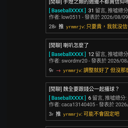
[閒聊] 手燈之類的週邊不都賣信仰
[ BaseballXXXX ]
31
留言, 推噓總分
作者:
low0511
- 發表於
2026/08/09
28
推
: 只要貴，我就沒
yrmmrjv
F
[閒聊] 喇叭怎麼了
[ BaseballXXXX ]
12
留言, 推噓總分
作者:
swordmr20
- 發表於
2026/08/
9
→
: 調整就好了 但沒
yrmmrjv
F
[閒聊] 魏全要跟錢公一起播球？
[ BaseballXXXX ]
6
留言, 推噓總分:
作者:
caca13140405
- 發表於
2026
3
推
: 可能不會固定吧
yrmmrjv
F