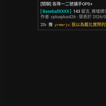
[閒聊] 各隊一二號捕手OPS+
[ BaseballXXXX ]
143
留言, 推噓總
作者:
cplusplus426
- 發表於
2026/0
20
推
: 我以為戴比實際
yrmmrjv
F