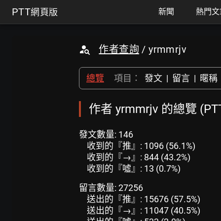
PTT
網頁版
新聞
熱門文
作者查詢
/ yrmmrjv
總覽
項目：
發文
|
留言
|
暱稱
作者 yrmmrjv 的總覽 (P
發文數量: 146
收到的『推』: 1096 (56.1%)
收到的『→』: 844 (43.2%)
收到的『噓』: 13 (0.7%)
留言數量: 27256
送出的『推』: 15676 (57.5%)
送出的『→』: 11047 (40.5%)