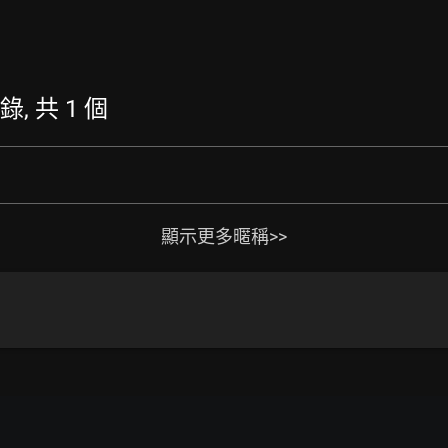
錄, 共 1 個
顯示更多暱稱>>