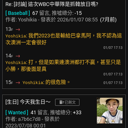
Re: [討論] 這次WBC中華隊是抓韓放日嗎?
[ Baseball ]
67
留言, 推噓總分:
-15
作者: Yoshikia - 發表於
2026/01/07 08:55
(7月前)
13
→
F
: 我們2023也是輸給巴拿馬阿，我不認為這
Yoshikia
次澳洲一定會很好
01/07 17:13
14
→
F
: 打，但是如果連澳洲都打不贏，甚至只是
Yoshikia
小勝，那後面是真
01/07 17:13
15
→
: 的很危險。
Yoshikia
01/07 17:13
F
[生日] 今天我生日～
已刪文
[ Wanted ]
41
留言, 推噓總分:
+33
作者:
a7b6c7d8
- 發表於
2023/07/08 00:01