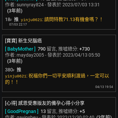
作者:
sunnyray824
- 發表於
2023/07/03 13:31
(3年前)
18
推
: 請問特教71.13有機會嗎？！
yinju0621
F
07/03 22:17
[寶寶] 新生兒腦癌
[ BabyMother ]
790
留言, 推噓總分:
+730
作者:
mayday2005
- 發表於
2023/04/13 05:50
(3年前)
380
推
F
: 祝福你們一切平安順利渡過，一定可以
yinju0621
的！！
04/13 19:54
[心得] 感恩受惠版友的備孕心得小分享
[ GoodPregnan ]
13
留言, 推噓總分:
+5
作者:
gavinsheu
- 發表於
2022/12/30 02:40
(3年前)