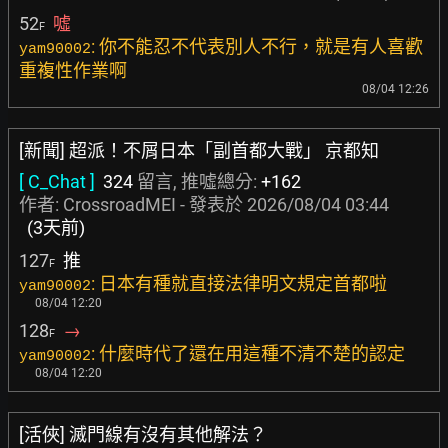
52
噓
F
: 你不能忍不代表別人不行，就是有人喜歡
yam90002
重複性作業啊
08/04 12:26
[新聞] 超派！不屑日本「副首都大戰」 京都知
[ C_Chat ]
324
留言, 推噓總分:
+162
作者:
CrossroadMEI
- 發表於
2026/08/04 03:44
(3天前)
127
推
F
: 日本有種就直接法律明文規定首都啦
yam90002
08/04 12:20
128
→
F
: 什麼時代了還在用這種不清不楚的認定
yam90002
08/04 12:20
[活俠] 滅門線有沒有其他解法？