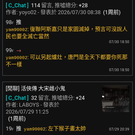
[ C_Chat ]
114
留言, 推噓總分:
+28
作者:
yoyo02
- 發表於
2026/07/30 08:38
(1周前)
98
推
F
: 復聯阿斯嘉只是家園滅掉，預言可沒說人
yam90002
民也要全滅亡當然
07/30 18:50
99
→
F
: 可以另起爐灶，唐門是全天下都要你死那
yam90002
不一樣
07/30 18:50
[閒聊] 活俠傳 大宋雌小鬼
[ C_Chat ]
32
留言, 推噓總分:
+24
作者:
LABOYS
- 發表於
2026/07/29 11:25
(1周前)
19
推
: 左下猴子畫太帥
yam90002
07/29 20:39
F