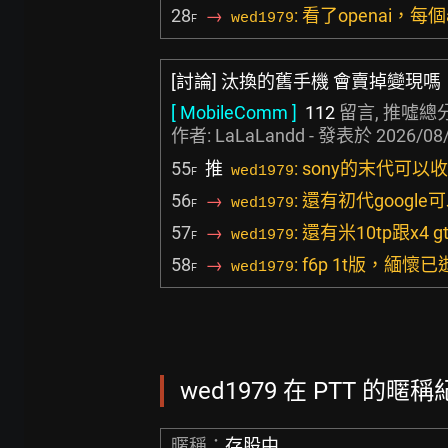
28
→
: 看了openai，
wed1979
F
[討論] 汰換的舊手機 會賣掉變現嗎
[ MobileComm ]
112
留言, 推噓總
作者:
LaLaLandd
- 發表於
2026/08/
55
推
: sony的末代可以
wed1979
F
56
→
: 還有初代googl
wed1979
F
57
→
: 還有米10tp跟x4
wed1979
F
58
→
: f6p 1t版，緬
wed1979
F
wed1979 在 PTT 的暱稱紀
暱稱：
存股中