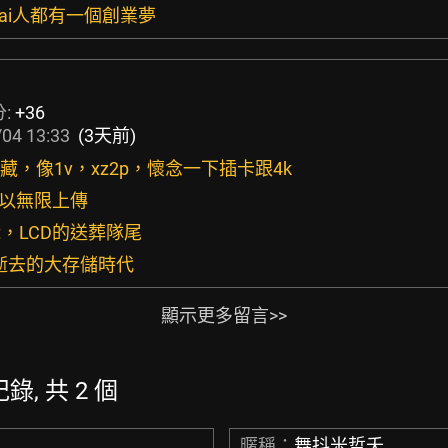
每個ai人都有一個創業夢
分:
+36
04 13:33
(3天前)
收藏，像1v，xz2p，懷念一下插卡跟4k
e可以無限上傳
 gt，LCD的送葬隊尾
懷已逝去的大存儲時代
顯示更多留言>>
錄, 共 2 個
暱稱：
舞抖米哲夭