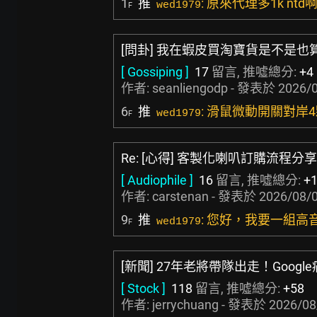
1
推
: 原來代理多1k nt
wed1979
F
[問卦] 我在蝦皮買淘寶貨是不是也
[ Gossiping ]
17
留言, 推噓總分:
+4
作者:
seanliengodp
- 發表於
2026/0
6
推
: 滑鼠微動開關對岸4
wed1979
F
Re: [心得] 客製化喇叭訂購流程分
[ Audiophile ]
16
留言, 推噓總分:
+
作者:
carstenan
- 發表於
2026/08/0
9
推
: 您好，我要一組
wed1979
F
[新聞] 27年老將帶隊出走！Googl
[ Stock ]
118
留言, 推噓總分:
+58
作者:
jerrychuang
- 發表於
2026/08