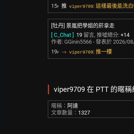
15
推
: 這樣最後能洗白
viper9709
F
[牡丹] 景嵐把學姐的菸拿走
[ C_Chat ]
19
留言, 推噓總分:
+14
作者:
GGinin5566
- 發表於
2026/08
19
→
: 推一樓
viper9709
F
viper9709 在 PTT 的暱稱
暱稱：
阿達
文章數量：
1327