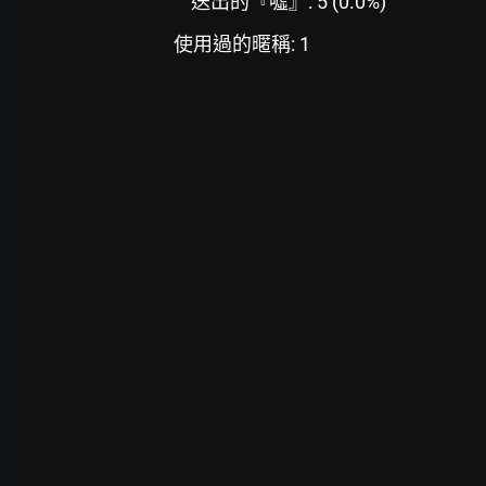
送出的『噓』: 5 (0.0%)
使用過的暱稱: 1