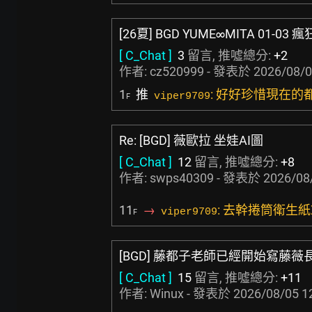
[26夏] BGD YUME∞MITA 01-0
[ C_Chat ]
3
留言, 推噓總分:
+2
作者:
cz520999
- 發表於
2026/08/0
1
推
: 好好珍惜現在的
viper9709
F
Re: [BGD] 薇歐拉 坐娃AI圖
[ C_Chat ]
12
留言, 推噓總分:
+8
作者:
swps40309
- 發表於
2026/08
11
→
: 去幹捲筒衛生紙
viper9709
F
[BGD] 藤都子老師已經開始寫藤
[ C_Chat ]
15
留言, 推噓總分:
+11
作者:
Winux
- 發表於
2026/08/05 1