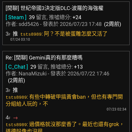
[閒聊] 世紀帝國3決定版DLC-波羅的海強權
[ Steam ]
39
留言, 推噓總分:
+24
作者:
sdd5426
- 發表於
2026/07/23 17:48
(2周前)
3
推
: 阿？不是被蛋雕怎麼又活了
tsts8989
F
07/24 03:10
Re: [閒聊] Gemini真的有那麼糟嗎
[ C_Chat ]
29
留言, 推噓總分:
+13
作者:
NanaMizuki
- 發表於
2026/07/22 17:46
(2周前)
3
推
F
: 有些中轉破甲搞黃會ban，但也有專門開
tsts8989
分組給人玩的，不
07/23 02:34
4
→
F
: 過價格就沒那麼香了。最近也還有grok，
tsts8989
道德好像也沒很