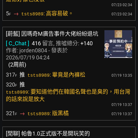
07/23 02:34
5
→
: 高容易破。
tsts8989
07/23 02:34
F
[蔚藍] 因瑪奇M廣告事件大佬紛紛退坑
[ C_Chat ]
416
留言, 推噓總分:
+140
作者:
jorden0804
- 發表於
2026/07/19 04:24
(2周前)
317
推
: 畢竟是內褲松
tsts8989
07/19 13:35
F
320
推
F
: 要知道他們在韓國名聲也是臭的，用台灣
tsts8989
的話來說是放大
07/19 13:37
321
→
: 版黑橘
tsts8989
07/19 13:37
F
[閒聊] 帕魯1.0正式版不是開玩笑的