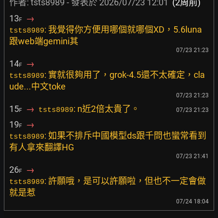
作者: tsts8989 - 發表於
2026/07/23 12:01
(2周前)
13
→
F
: 我覺得你方便用哪個就哪個XD，5.6luna
tsts8989
跟web端gemini其
07/23 21:23
14
→
F
: 實就很夠用了，grok-4.5還不太確定，cla
tsts8989
ude...中文toke
07/23 21:23
15
→
: n近2倍太貴了。
tsts8989
07/23 21:23
F
19
→
F
: 如果不排斥中國模型ds跟千問也蠻常看到
tsts8989
有人拿來翻譯HG
07/23 21:41
26
→
F
: 許願哦，是可以許願啦，但也不一定會做
tsts8989
就是惹
07/24 18:04