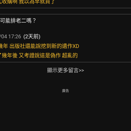
式收購啊 我以為早就買了
好寫可能排老二嗎？
/04 17:26
(2天前)
了幾年 出版社還能說挖到新的遺作XD
了幾年後 又考證說這是偽作 超亂的
顯示更多留言>>
廣告