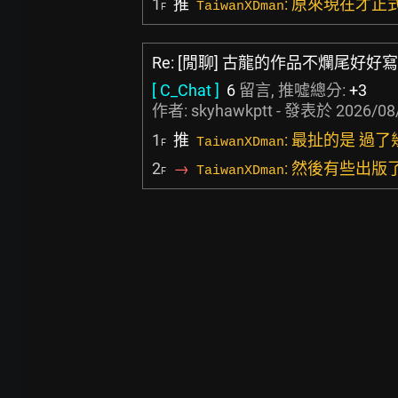
1
推
: 原來現在才正
TaiwanXDman
F
Re: [閒聊] 古龍的作品不爛尾好
[ C_Chat ]
6
留言, 推噓總分:
+3
作者:
skyhawkptt
- 發表於
2026/08
1
推
: 最扯的是 過
TaiwanXDman
F
2
→
: 然後有些出版
TaiwanXDman
F