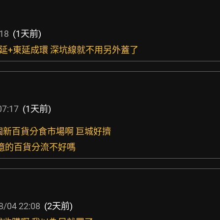
:18
(1天前)
南延+東延成環 深坑線就不用另外蓋了
07:17
(1天前)
一個新百貨分食市場啊 巨城好擠
0+億的百貨分流不好嗎
8/04 22:08
(2天前)