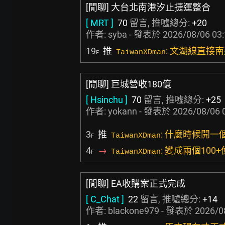
[閒聊] 大台北南港汐止捷運整合
[ MRT ]
70
留言, 推噓總分:
+20
作者:
syba
- 發表於
2026/08/06 03
19
推
: 文湖線直接
TaiwanXDman
F
[閒聊] 巨城營收180億
[ Hsinchu ]
70
留言, 推噓總分:
+25
作者:
yokann
- 發表於
2026/08/06 
3
推
: 什麼時候開
TaiwanXDman
F
4
→
: 變成兩個10
TaiwanXDman
F
[閒聊] EA收購案正式完成
[ C_Chat ]
22
留言, 推噓總分:
+14
作者:
blackone979
- 發表於
2026/0