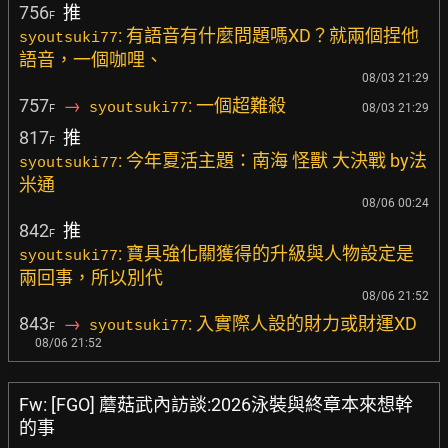
756
推
F
: 有語音有什麼問題嗎XD？就兩個捏他
syoutsuki77
語音，一個咖哩、
08/03 21:29
757
→
: 一個超難殺
syoutsuki77
08/03 21:29
F
817
推
F
: 今年夏活主題：南海 怪獸 大決戰 by法
syoutsuki77
米通
08/06 00:24
842
推
F
: 寶具強化關獲得的升級與人物設定是
syoutsuki77
兩回事，所以別代
08/06 21:52
843
→
: 入實際人設的財力或財運XD
syoutsuki77
F
08/06 21:52
Fw: [FGO] 蘑菇武內訪談:2026泳裝與終章本來想幹
的事