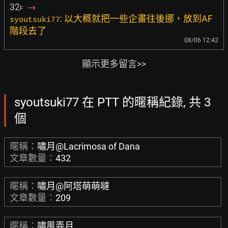
32
→
F
: 以大概就把一些企畫往後挪，放到AF
syoutsuki77
階段去了
08/06 12:42
顯示更多留言>>
syoutsuki77 在 PTT 的暱稱紀錄, 共 3
個
暱稱：
嘯月@Lacrimosa of Dana
文章數量：
432
暱稱：
嘯月@阿塔萌萌噠
文章數量：
209
暱稱：
嘯風弄月