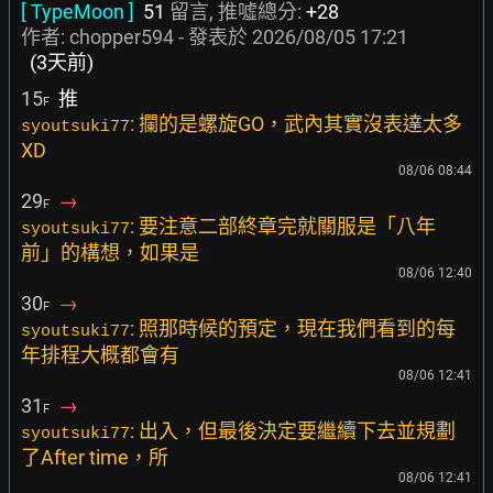
[ TypeMoon ]
51
留言, 推噓總分:
+28
作者:
chopper594
- 發表於
2026/08/05 17:21
(3天前)
15
推
F
: 攔的是螺旋GO，武內其實沒表達太多
syoutsuki77
XD
08/06 08:44
29
→
F
: 要注意二部終章完就關服是「八年
syoutsuki77
前」的構想，如果是
08/06 12:40
30
→
F
: 照那時候的預定，現在我們看到的每
syoutsuki77
年排程大概都會有
08/06 12:41
31
→
F
: 出入，但最後決定要繼續下去並規劃
syoutsuki77
了After time，所
08/06 12:41