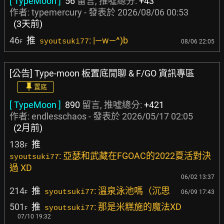
[ TypeMoon ]
56
留言, 推噓總分:
+43
作者:
typemercury
- 發表於
2026/08/06 00:53
(3天前)
46
推
: |—w—^)b
syoutsuki77
08/06 22:05
F
[公告] Type-moon 板置底閒聊 & F/GO 資訊專區
置底
[ TypeMoon ]
890
留言, 推噓總分:
+421
作者:
endlesschaos
- 發表於
2026/05/17 02:05
(2月前)
138
推
F
: 亞瑟和武藏在FGOAC的2022夏活對決
syoutsuki77
過 XD
06/02 13:37
214
推
: 溫泉泳池嗎（沉思
syoutsuki77
06/09 17:43
F
501
推
: 那是米糕施的魔法XD
syoutsuki77
F
07/10 19:32