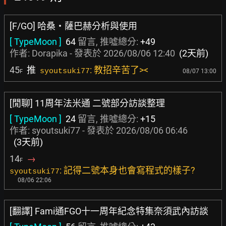
[F/GO] 哈桑・薩巴赫分析與使用
[ TypeMoon ]
64
留言, 推噓總分:
+49
作者:
Dorapika
- 發表於
2026/08/06 12:40
(2天前)
45
推
: 教招辛苦了><
syoutsuki77
08/07 13:00
F
[閒聊] 11周年法米通 二號部分訪談整理
[ TypeMoon ]
24
留言, 推噓總分:
+15
作者: syoutsuki77 - 發表於
2026/08/06 06:46
(3天前)
14
→
F
: 記得二號本身也會寫程式的樣子?
syoutsuki77
08/06 22:06
[翻譯] Fami通FGO十一周年紀念特集奈須武內訪談