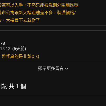
市公寓可以入手，不然只能被洗到外圍爛區墮
外縣市公寓跟新大樓距離差不多，裝潢價格/
地方，大樓買下去就對了
+78
13:13
(6天前)
，難怪真的是韭菜Q_Q
顯示更多留言>>
錄, 共 1 個