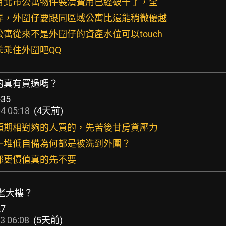
所有北市公寓物件裝潢費用已經破千了，全
包弄，外圍仔要跟同區域公寓比還能稍微優越
公寓從來不是外圍仔的資產水位可以touch
乖乖住外圍吧QQ
寓的真有買過嗎？
+35
4 05:18
(4天前)
給頭期相對夠的人買的，先苦後甘房貸壓力
然一堆低自備為何都是被洗到外圍？
有都更價值真的先不要
是老大樓？
27
3 06:08
(5天前)