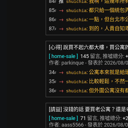
84
推
: 我啊，這幾年
shuichia
F
85
→
: 都只給一個統
shuichia
F
86
→
: 一點，但台北市
shuichia
F
87
→
: 到的，人貴自知
shuichia
F
[心得] 說買不起六都大樓，買公
[ home-sale ]
145
留言, 推噓總分:
作者:
parkinque
- 發表於
2026/08/0
34
→
: 公寓本來就是
shuichia
F
35
→
: 比較輕鬆，不
shuichia
F
36
→
: 但外圍公寓沒
shuichia
F
[請益] 沒錢的話 要買老公寓？還
[ home-sale ]
71
留言, 推噓總分:
+
作者:
aass5566
- 發表於
2026/08/0