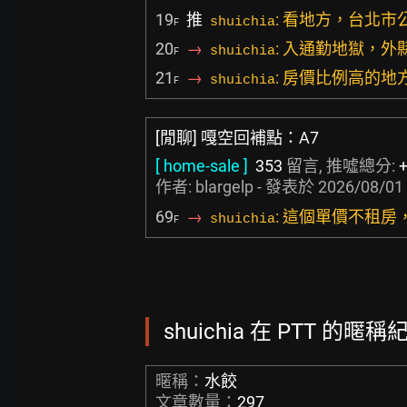
19
推
: 看地方，台北
shuichia
F
20
→
: 入通勤地獄，
shuichia
F
21
→
: 房價比例高的
shuichia
F
[閒聊] 嘎空回補點：A7
[ home-sale ]
353
留言, 推噓總分:
作者:
blargelp
- 發表於
2026/08/01 
69
→
: 這個單價不租房
shuichia
F
shuichia 在 PTT 的暱稱紀
暱稱：
水餃
文章數量：
297