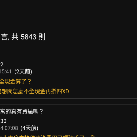
言, 共 5843 則
12
15:41
(2天前)
脆全現金算了？
y~是想問怎麼不全現金再掛四XD
買公寓的真有買過嗎？
+30
4 07:08
(4天前)