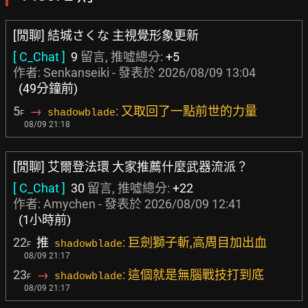
[閒聊] 結城さくな 主視覺形象更新
[ C_Chat ]
9
留言, 推噓總分:
+5
作者:
Senkanseiki
- 發表於
2026/08/09 13:04
(49分鐘前)
5
→
: 又取回了一點前世的力量
shadowblade
F
08/09 21:18
[閒聊] 艾爾登法環 大家推薦什麼武器流派？
[ C_Chat ]
30
留言, 推噓總分:
+22
作者:
Amychen
- 發表於
2026/08/09 12:41
(1小時前)
22
推
: 巨劍獅子斬,高周目加出血
shadowblade
F
08/09 21:17
23
→
: 這個就是無腦戰技打到底
shadowblade
F
08/09 21:17