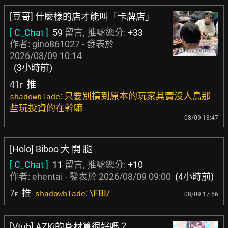
[豆哥] 什麼樣的店才能叫「卡牌店」
[ C_Chat ]
59
留言, 推噓總分:
+33
作者:
gino861027
- 發表於
2026/08/09 10:14
(3小時前)
41
推
F
: 只要別搞到原本的玩家其實沒人鳥那
shadowblade
些玩投資的在幹嘛
08/09 18:47
[Holo] Biboo 大 開 腿
[ C_Chat ]
11
留言, 推噓總分:
+10
作者:
ehentai
- 發表於
2026/08/09 09:00
(4小時前)
7
推
: \FBI/
shadowblade
08/09 17:56
F
[Vtub] AZKi的身材算很好嗎？