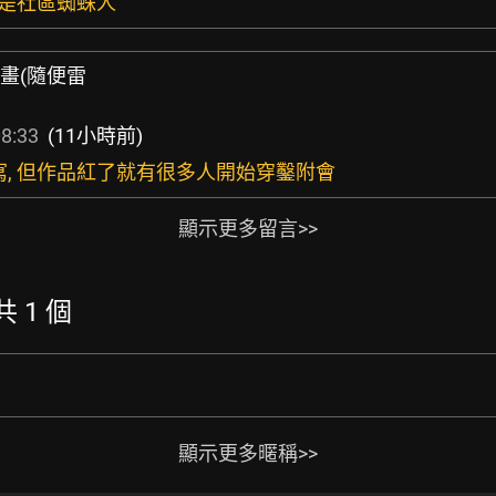
只是社區蜘蛛人
動畫(隨便雷
8:33
(11小時前)
寫, 但作品紅了就有很多人開始穿鑿附會
顯示更多留言>>
共 1 個
顯示更多暱稱>>