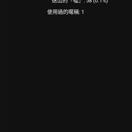
送出的『噓』: 58 (0.1%)
使用過的暱稱: 1