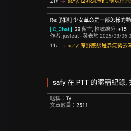
21
→
: 世界遺忘他, 他現在
safy
F
Re: [閒聊] 少女革命是一部怎樣的
[ C_Chat ]
38
留言, 推噓總分:
+15
作者:
justeat
- 發表於
2026/08/06 0
11
→
: 庵野應該是靠氣勢去
safy
F
safy 在 PTT 的暱稱紀錄, 
暱稱：
Ty
文章數量：
2511