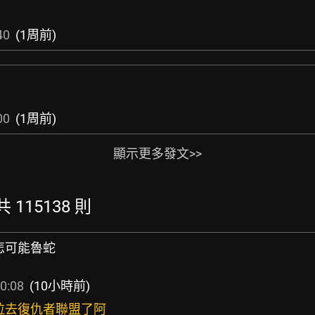
40
(1周前)
00
(1周前)
顯示更多發文>>
共 115138 則
怎可能魯蛇
0:08
(10小時前)
被拉去復仇者聯盟了阿