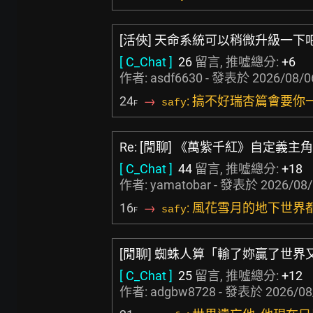
[活俠] 天命系統可以稍微升級一下
[ C_Chat ]
26
留言, 推噓總分:
+6
作者:
asdf6630
- 發表於
2026/08/0
24
→
: 搞不好瑞杏篇會要你
safy
F
Re: [閒聊] 《萬紫千紅》自定義主角
[ C_Chat ]
44
留言, 推噓總分:
+18
作者:
yamatobar
- 發表於
2026/08/
16
→
: 風花雪月的地下世界
safy
F
[閒聊] 蜘蛛人算「輸了妳贏了世界
[ C_Chat ]
25
留言, 推噓總分:
+12
作者:
adgbw8728
- 發表於
2026/08