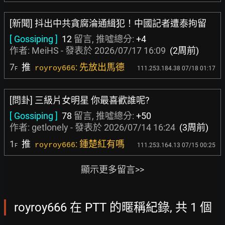
[新聞] 抖出中共貪腐淪通緝犯！中國記者遭泰拘留
[ Gossiping ]
12
留言, 推噓總分:
+4
作者:
MeiHS
- 發表於
2026/07/17 16:09
(2周前)
7
推
: 先放出馬德
royroy666
111.253.184.38 07/18 01:17
F
[問卦] 三級片女明星 你最喜歡誰呢?
[ Gossiping ]
78
留言, 推噓總分:
+50
作者:
getlonely
- 發表於
2026/07/14 16:24
(3周前)
1
推
: 鍾楚紅有嗎
royroy666
111.253.164.13 07/15 00:25
F
顯示更多留言>>
royroy666 在 PTT 的暱稱紀錄, 共 1 個