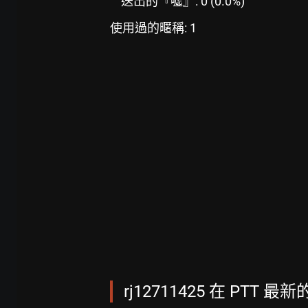
送出的『噓』: 0 (0.0%)
使用過的暱稱: 1
rj12711425 在 PTT 最新