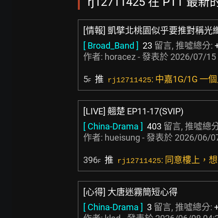
rj12711425 在 PTT 最新
[情報] 凱擘北桃園似乎要推對稱光
[ Broad_Band ]
23
留言, 推噓總分:
作者:
horacez
- 發表於
2026/07/15 
5
推
: 中嘉1G/1G 一
rj12711425
F
[LIVE] 翹楚 EP11-17(SVIP)
[ China-Drama ]
403
留言, 推噓總分
作者:
hueisung
- 發表於
2026/06/07
396
推
: 同意樓上
rj12711425
F
[心得] 大唐迷霧簡短心得
[ China-Drama ]
3
留言, 推噓總分: