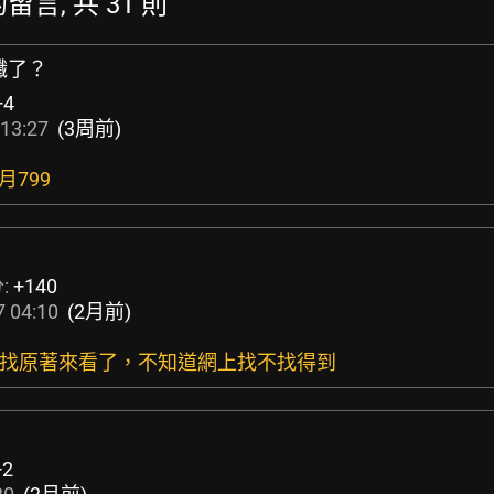
的留言, 共 31 則
纖了？
+4
13:27
(3周前)
個月799
:
+140
 04:10
(2月前)
，想找原著來看了，不知道網上找不找得到
+2