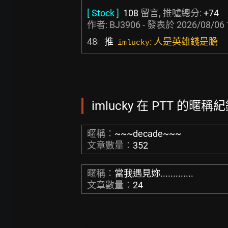
[ Stock ]
108
留言, 推噓總分:
+74
作者:
BJ3906
- 發表於
2026/08/06 
48
推
: 人是英雄錢是膽
imlucky
F
imlucky 在 PTT 的暱稱紀
暱稱：
~~~decade~~~
文章數量：
352
暱稱：
當我遇見妳.............
文章數量：
24