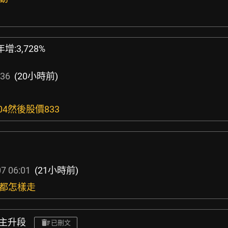
年增:3,728%
:36
(20小時前)
04然後股價833
7 06:01
(21小時前)
後都怎樣走
波主升段
已刪文