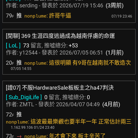
作者:
serding
- 發表於
2026/07/19 15:46
(3周前)
79
推
: 許哥牛逼
nonplume
07/19 23:46
F
[閒聊] 369 生涯四度逃過成為越南俘虜的命運
[ LoL ]
73
留言, 推噓總分:
+53
作者:
y12544
- 發表於
2026/07/05 06:51
(1月前)
20
推
: 這很明顯 有9哥在越南就不敢造次
nonplume
F
07/05 14:55
[證07] 不服HardwareSale板板主之ha47判決
[ Sub_DigiLife ]
0
留言, 推噓總分:
0
作者:
ZMTL
- 發表於
2026/04/07 04:49
(4月前)
72
推
F
: 這波最最樂觀也要半年一年 正常估計兩三
nonplume
1.162.99.106 01/24 23:40
73
→
: 年才會下來 板主辛苦了
nonplume
F