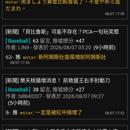
: 用ましょう算是比較客氣了，不是やめろ或
mstar
だまれ。
08/07 17:59
[新聞] 「貝比魯斯」可能不存在？PCA一句玩笑惹
[ Baseball ]
63
留言, 推噓總分:
+47
作者:
LIN9
- 發表於
2026/08/07 05:20
(9小時前)
62
推
: 新阿姆斯壯旋風噴射阿姆斯壯
mstar
F
08/07 17:56
[新聞] 樂天桃猿壞消息！ 前救援王右手肘動刀
[ Baseball ]
38
留言, 推噓總分:
+27
作者:
bill840207
- 發表於
2026/08/07 09:27
(5小時前)
8
推
: 一定是被紅中操壞了
mstar
08/07 17:52
F