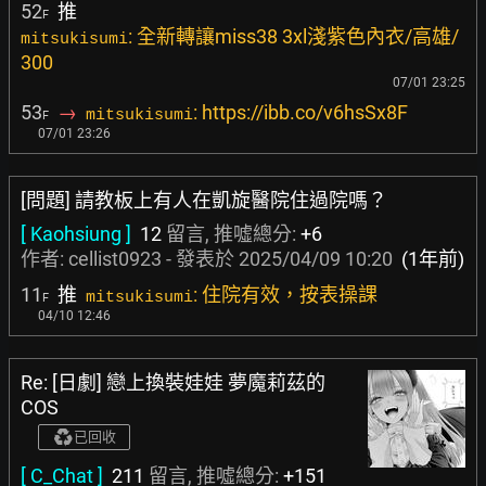
52
推
F
: 全新轉讓miss38 3xl淺紫色內衣/高雄/
mitsukisumi
300
07/01 23:25
53
→
: https://ibb.co/v6hsSx8F
mitsukisumi
F
07/01 23:26
[問題] 請教板上有人在凱旋醫院住過院嗎？
[ Kaohsiung ]
12
留言, 推噓總分:
+6
作者:
cellist0923
- 發表於
2025/04/09 10:20
(1年前)
11
推
: 住院有效，按表操課
mitsukisumi
F
04/10 12:46
Re: [日劇] 戀上換裝娃娃 夢魔莉茲的
COS
已回收
[ C_Chat ]
211
留言, 推噓總分:
+151