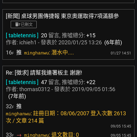
[新聞] 桌球男團傳捷報 東京奧運取得7項滿額參
已刪文
[ tabletennis ]
20
留言, 推噓總分:
+15
作者:
ichieh1
- 發表於
2020/01/25 13:26
(6年前)
16
推
: 潛水中....
minghanwu
01/27 14:51
F
Re: [徵求] 請幫我連署板主 謝謝!
[ tabletennis ]
47
留言, 推噓總分:
+22
作者:
thomas0312
- 發表於
2019/09/05 01:56
(7年前)
32
推
F
: 註冊日期：08/06/2007 登入次數 2613
minghanwu
次 / 文章 214 篇
09/05 15:45
33
→
: 退文數目: 0
minghanwu
09/05 15:45
F