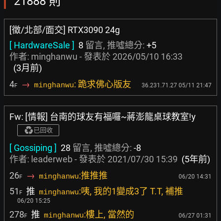
21888 則
[徵/北部/面交] RTX3090 24g
[ HardwareSale ]
8
留言, 推噓總分:
+5
作者: minghanwu - 發表於
2026/05/10 16:33
(3月前)
4
→
: 跪求佛心版友
minghanwu
36.231.71.27 05/11 21:47
F
Fw: [情報] 台南的球友有福囉~蔣澎龍桌球教室!y
已回收
[ Gossiping ]
28
留言, 推噓總分:
-8
作者:
leaderweb
- 發表於
2021/07/30 15:39
(5年前)
26
→
:推推推
minghanwu
06/20 14:31
F
51
推
:咦, 我的1變成3了 T.T, 補推
minghanwu
F
06/20 15:25
278
推
:樓上, 當然的
minghanwu
06/27 01:31
F