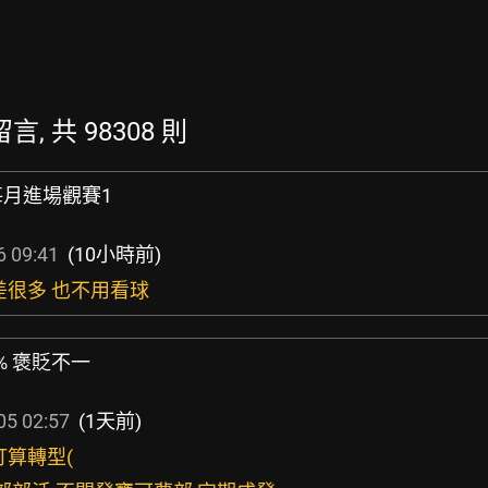
留言, 共 98308 則
每月進場觀賽1
6 09:41
(10小時前)
差很多 也不用看球
0% 褒貶不一
05 02:57
(1天前)
打算轉型(