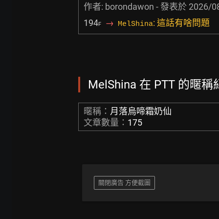
作者:
borondawon
- 發表於
2026/0
194
→
: 這話有啥問題
MelShina
F
MelShina 在 PTT 的暱稱
暱稱：
月落烏啼霜奶仙
文章數量：
175
關閉廣告 方便截圖