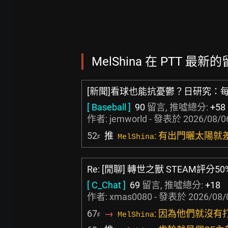
MelShina 在 PTT 最新的
[新聞]看球也能抗憂鬱？日研究：
[ Baseball ]
90
留言, 推噓總分:
+58
作者:
jemworld
- 發表於
2026/08/0
52
推
: 有出門曬太陽就
MelShina
F
Re: [閒聊] 轉世之獸 STEAM評分5
[ C_Chat ]
69
留言, 推噓總分:
+18
作者:
xmas0080
- 發表於
2026/08/
67
→
: 因為他們就沒有
MelShina
F