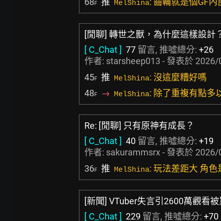
68
推
: 齒輪就是個GF
MelShina
F
[閒聊] 轉世之獸，為什麼這樣設計
[ C_Chat ]
77
留言, 推噓總分:
+26
作者:
starsheep013
- 發表於
2026/
45
推
: 沒這麼糟好嗎
MelShina
F
48
→
: 除了重複有點多
MelShina
F
Re: [閒聊] 只有原神有成長？
[ C_Chat ]
40
留言, 推噓總分:
+19
作者:
sakurammsrx
- 發表於
2026/
36
推
: 玩法差距大 角
MelShina
F
[新聞] VTuber失言引2600萬觀
[ C_Chat ]
229
留言, 推噓總分:
+70