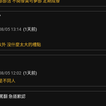
內部部活 不開發寶可夢部 定期成發
？
08/05 13:14
(1天前)
以外 沒什麼太大的槽點
08/05 12:02
(1天前)
色是不同人
看被罵翻 急道歉認