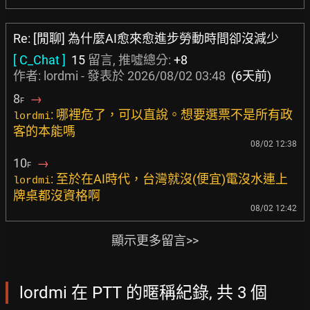
Re: [閒聊] 為什麼AI愈來愈進步勞動時間卻沒減少
[ C_Chat ]
15
留言, 推噓總分:
+8
作者: lordmi - 發表於
2026/08/02 03:48
(6天前)
8
→
F
: 哪裡危了，可以直說。想要選票不是所有政
lordmi
客的本能嗎
08/02 12:38
10
→
F
: 至於在AI時代，台灣就沒(便宜)電沒水連上
lordmi
牌桌都沒資格啊
08/02 12:42
顯示更多留言>>
lordmi 在 PTT 的暱稱紀錄, 共 3 個