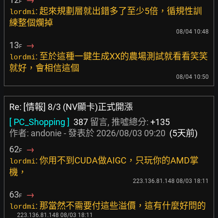
F
: 起來規劃層就出錯多了至少5倍，循規性訓
lordmi
練整個爛掉
08/04 10:48
13
→
F
: 至於這種一鍵生成XX的農場測試就看看笑笑
lordmi
就好，會相信這個
08/04 10:50
Re: [情報] 8/3 (NV顯卡)正式開漲
[ PC_Shopping ]
387
留言, 推噓總分:
+135
作者:
andonie
- 發表於
2026/08/03 09:20
(5天前)
62
→
F
: 你用不到CUDA做AIGC，只玩你的AMD掌
lordmi
機，
223.136.81.148 08/03 18:11
63
→
F
: 那當然不需要付這些溢價，這有什麼好問的
lordmi
223.136.81.148 08/03 18:11