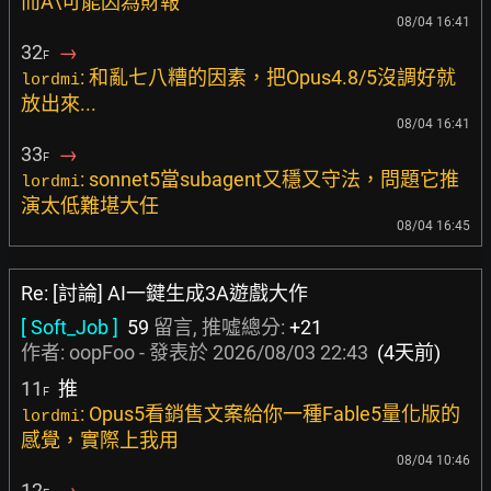
而A\可能因為財報
08/04 16:41
32
→
F
: 和亂七八糟的因素，把Opus4.8/5沒調好就
lordmi
放出來...
08/04 16:41
33
→
F
: sonnet5當subagent又穩又守法，問題它推
lordmi
演太低難堪大任
08/04 16:45
Re: [討論] AI一鍵生成3A遊戲大作
[ Soft_Job ]
59
留言, 推噓總分:
+21
作者:
oopFoo
- 發表於
2026/08/03 22:43
(4天前)
11
推
F
: Opus5看銷售文案給你一種Fable5量化版的
lordmi
感覺，實際上我用
08/04 10:46
12
→