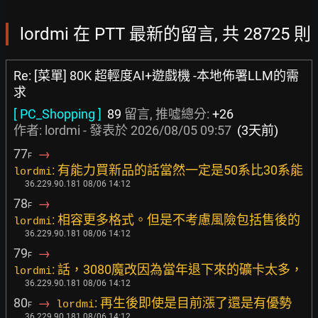
lordmi 在 PTT 最新的留言, 共 28725 則
Re: [菜單] 80K 超輕度AI+遊戲機 -本地佈署LLM的需
求
[ PC_Shopping ]
89
留言, 推噓總分:
+26
作者: lordmi - 發表於
2026/08/05 09:57
(3天前)
77
→
F
: 有能力買新品的話當然一定是50系比30系能
lordmi
36.229.90.181 08/06 14:12
78
→
F
: 相容更多格式。但是不考慮風險包括售後的
lordmi
36.229.90.181 08/06 14:12
79
→
F
: 話，3080魔改因為當年退下來的礦卡太多，
lordmi
36.229.90.181 08/06 14:12
80
→
: 再生後即使是目前漲了還是有優勢
lordmi
F
36.229.90.181 08/06 14:12