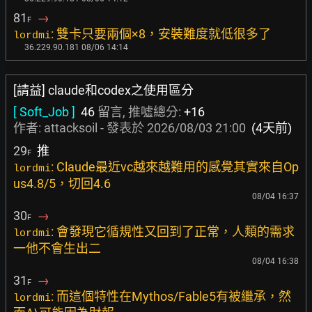
81
→
F
: 雙卡只要兩個×8，安裝難度就低很多了
lordmi
36.229.90.181 08/06 14:14
[請益] claude和codex之使用區分
[ Soft_Job ]
46
留言, 推噓總分:
+16
作者:
attacksoil
- 發表於
2026/08/03 21:00
(4天前)
29
推
F
: Claude最近vc越來越難用的感覺其實來自Op
lordmi
us4.8/5，切回4.6
08/04 16:37
30
→
F
: 會發現它循規性又回到了正常，人類的需求
lordmi
一他不會生出二
08/04 16:38
31
→
F
: 而這個特性在Mythos/Fable5有被繼承，然
lordmi