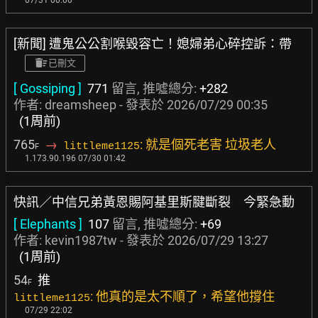
07/31 00:00
[新聞] 遭鬼公公割喉毀容亡！媳婦弟心碎控訴：帶
已刪文
[ Gossiping ]
771
留言, 推噓總分:
+282
作者:
dreamsheep
- 發表於
2026/07/29 00:35
(1周前)
765
→
: 就是個死老害 垃圾老人
littleme1125
F
1.173.90.196 07/30 01:42
快訊／中信兄弟黃恩賜阿基里斯腱斷裂 今緊急動
[ Elephants ]
107
留言, 推噓總分:
+69
作者:
kevin1987tw
- 發表於
2026/07/29 13:27
(1周前)
54
推
F
: 他真的是太不順了，希望他撐住
littleme1125
07/29 22:02