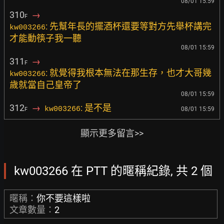
08/01 15:59
310
→
F
: 先幫年長的擺酒杯還要等對方先舉杯講完
kw003266
才能動筷子我一聽
08/01 15:59
311
→
F
: 就覺得我根本無法在那生存，也才大哥幾
kw003266
歲就當自己皇帝了
08/01 15:59
312
→
: 是不是
kw003266
08/01 15:59
F
顯示更多留言>>
kw003266 在 PTT 的暱稱紀錄, 共 2 個
暱稱：
你不要這樣啦
文章數量：
2