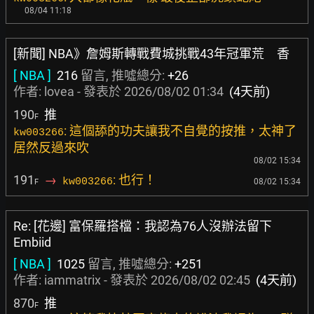
08/04 11:18
[新聞] NBA》詹姆斯轉戰費城挑戰43年冠軍荒 香
[ NBA ]
216
留言, 推噓總分:
+26
作者:
lovea
- 發表於
2026/08/02 01:34
(4天前)
190
推
F
: 這個舔的功夫讓我不自覺的按推，太神了
kw003266
居然反過來吹
08/02 15:34
191
→
: 也行！
kw003266
08/02 15:34
F
Re: [花邊] 富保羅搭檔：我認為76人沒辦法留下
Embiid
[ NBA ]
1025
留言, 推噓總分:
+251
作者:
iammatrix
- 發表於
2026/08/02 02:45
(4天前)
870
推
F