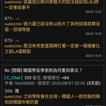
: 這篇我比較同意龍大的說法我認為LBJ群
kw003266
一定會搞事不
08/02 15:29
871
→
F
: 過力量已經沒有以前大了其他球員就算妥
kw003266
協，但球隊施
08/02 15:29
872
→
F
: 壓沒有老詹當頭牌扛著一定被一鍋端會比
kw003266
之前LA還輕鬆
08/02 15:29
Re: [閒聊] 韓國學長學弟制為何重到靠北？
[ C_Chat ]
335
留言, 推噓總分:
+84
作者:
itachi6060
- 發表於
2026/08/01 02:30
(5天前)
309
推
F
: 之前學術會在台灣，韓國人一起吃飯的聊
kw003266
到說韓國年輕的要