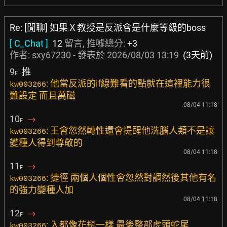
Re: [閒聊] 如果Ｘ教授是反派會是什麼等級的boss
[ C_Chat ]
12
留言, 推噓總分:
+3
作者:
sxy67230
- 發表於
2026/08/03 13:19
(3天前)
9
推
F
: 他當反派的if線難看的點就在這裡能力很
kw003266
難設定 而且萬磁
08/04 11:18
10
→
F
: 王會忽然轉性還會提醒他洗腦人類不是讓
kw003266
變種人得到尊敬的
08/04 11:18
11
→
F
: 捷徑 兩個人個性會忽然對調然後其他有名
kw003266
的強力變種人加
08/04 11:18
12
→
F
: 入都像花瓶一樣 最後整部虎頭蛇尾
kw003266