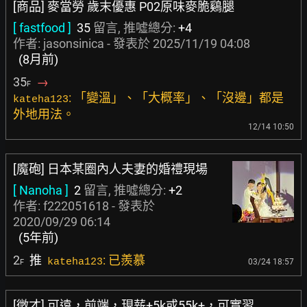
[商品] 麥當勞 歲末優惠 P02原味麥脆鷄腿
[ fastfood ]
35
留言, 推噓總分:
+4
作者:
jasonsinica
- 發表於
2025/11/19 04:08
(8月前)
35
→
F
: 「變溫」、「大概率」、「沒邊」都是
kateha123
外地用法。
12/14 10:50
[魔砲] 日本某圈內人夫妻的婚禮現場
[ Nanoha ]
2
留言, 推噓總分:
+2
作者:
f222051618
- 發表於
2020/09/29 06:14
(5年前)
2
推
: 已羨慕
kateha123
03/24 18:57
F
[徵才] 可遠，前端，現薪+5k或55k+，可實習