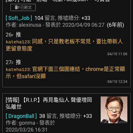
已刪文
[ Soft_Job ]
104
留言, 推噓總分:
+33
作者:
alexinusa
- 發表於
2020/04/09 06:27
(6年前)
26
推
F
: 同感，只是教老板不常見，要比帶新人
kateha123
更留意態度
04/10 11:06
27
推
F
: 官網下面三個圖連結，chrome是正常顯
kateha123
示，但safari沒顯
04/10 12:34
[情報] 【R.I.P.】再見龜仙人 聲優増岡
弘離世
[ DragonBall ]
38
留言, 推噓總分:
+33
作者:
gonma
- 發表於
2020/03/26 16:31