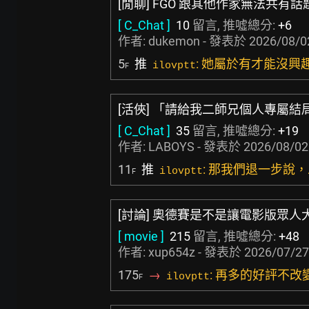
[閒聊] FGO 跟其他作家無法共有
[ C_Chat ]
10
留言, 推噓總分:
+6
作者:
dukemon
- 發表於
2026/08/0
5
推
: 她屬於有才能沒興
ilovptt
F
[活俠] 「請給我二師兄個人專屬結
[ C_Chat ]
35
留言, 推噓總分:
+19
作者:
LABOYS
- 發表於
2026/08/02
11
推
: 那我們退一步說
ilovptt
F
[討論] 奧德賽是不是讓電影版眾人
[ movie ]
215
留言, 推噓總分:
+48
作者:
xup654z
- 發表於
2026/07/27
175
→
: 再多的好評不
ilovptt
F