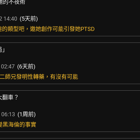
話題的不夜術
2 14:40
(5天前)
趣的類型吧，邀她創作可能引發她PTSD
局」
 02:47
(6天前)
，二師兄發明性轉藥，有沒有可能
大翻車？
 06:13
(1周前)
改變黑海倫的事實