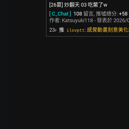
[26夏] 炒翻天 03 吃鱉了w
[ C_Chat ]
108
留言, 推噓總分:
+58
作者:
Katsuyuki118
- 發表於
2026/0
23
推
: 感覺動畫刻意美化
ilovptt
F