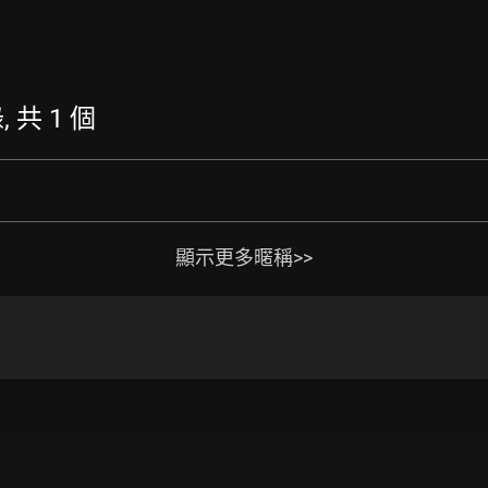
, 共 1 個
顯示更多暱稱>>