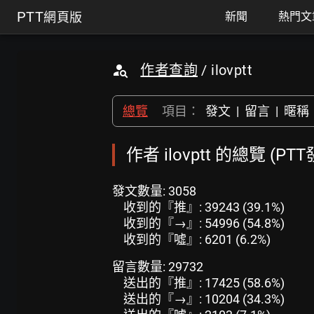
PTT
網頁版
新聞
熱門文
作者查詢
/ ilovptt
總覽
項目：
發文
|
留言
|
暱稱
作者 ilovptt 的總覽 (P
發文數量: 3058
收到的『推』: 39243 (39.1%)
收到的『→』: 54996 (54.8%)
收到的『噓』: 6201 (6.2%)
留言數量: 29732
送出的『推』: 17425 (58.6%)
送出的『→』: 10204 (34.3%)