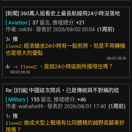
[新聞] 360萬人追看史上最長航線飛24小時沒落地
[ Aviation ]
37
留言, 推噓總分:
+21
作者:
colchi
- 發表於
2026/08/02 00:04
(1周前)
3
推
F
: 經濟艙坐24小時有一點煎熬、但是不用轉機
IloveZ
也是很大的優點
08/02 08:36
4
→
: 、是說24小時這廁所撐得住嗎？
IloveZ
F
08/02 08:36
Re: [討論] 中國這次閱兵，已是傳統與不對稱的結
[ Military ]
155
留言, 推噓總分:
+46
作者:
wahaha99
- 發表於
2026/08/01 17:40
(1周前)
1
推
F
: 做成犬型上戰場有比同體積的越野高腳車好
IloveZ
用嗎？