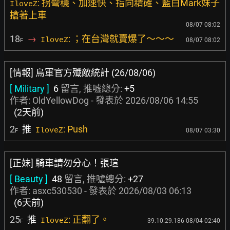
: 拐彎穩、加速快、指向精確、藍白Mark妹子
IloveZ
搶著上車
08/07 08:02
18
→
: ；在台灣就賣爆了～～～
IloveZ
08/07 08:02
F
[情報] 烏軍官方殲敵統計 (26/08/06)
[ Military ]
6
留言, 推噓總分:
+5
作者:
OldYellowDog
- 發表於
2026/08/06 14:55
(2天前)
2
推
: Push
IloveZ
08/07 03:30
F
[正妹] 騎車請勿分心！張瑄
[ Beauty ]
48
留言, 推噓總分:
+27
作者:
asxc530530
- 發表於
2026/08/03 06:13
(6天前)
25
推
: 正翻了。
IloveZ
39.10.29.186 08/04 02:40
F