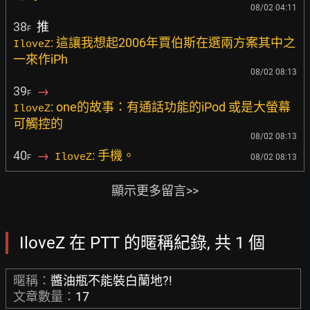
08/02 04:11
38
推
F
: 這讓我想起2006年賈伯斯在選兩方案其中之
IloveZ
一來作iPh
08/02 08:13
39
→
F
: one的故事：有通話功能的iPod 或是大螢幕
IloveZ
可觸控的
08/02 08:13
40
→
: 手機。
IloveZ
08/02 08:13
F
顯示更多留言>>
IloveZ 在 PTT 的暱稱紀錄, 共 1 個
暱稱：
醬油瓶不能裝白蘭地?!
文章數量：
17