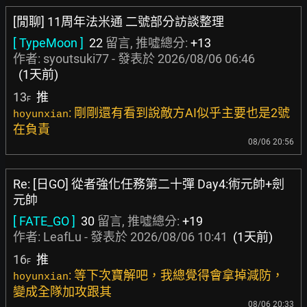
[閒聊] 11周年法米通 二號部分訪談整理
[ TypeMoon ]
22
留言, 推噓總分:
+13
作者:
syoutsuki77
- 發表於
2026/08/06 06:46
(1天前)
13
推
F
: 剛剛還有看到說敵方AI似乎主要也是2號
hoyunxian
在負責
08/06 20:56
Re: [日GO] 從者強化任務第二十彈 Day4:術元帥+劍
元帥
[ FATE_GO ]
30
留言, 推噓總分:
+19
作者:
LeafLu
- 發表於
2026/08/06 10:41
(1天前)
16
推
F
: 等下次寶解吧，我總覺得會拿掉減防，
hoyunxian
變成全隊加攻跟其
08/06 20:33