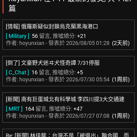
篇
[情報] 俄羅斯疑似封鎖烏克蘭黑海港口
[ Military ]
56
留言, 推噓總分:
+21
作者: hoyunxian - 發表於
2026/08/05 01:28
(2天前)
[倒了] 文豪野犬迷ヰ犬怪奇譚 7/31停服
[ C_Chat ]
16
留言, 推噓總分:
+5
作者: hoyunxian - 發表於
2026/07/30 05:54
(1周前)
[新聞] 南有巨蛋城北有科學城 李四川提3大交通建
[ MRT ]
164
留言, 推噓總分:
+47
作者: hoyunxian - 發表於
2026/07/27 07:08
(1周前)
Re: [新聞] 林佳龍：台灣不是「被退出」聯合國 而