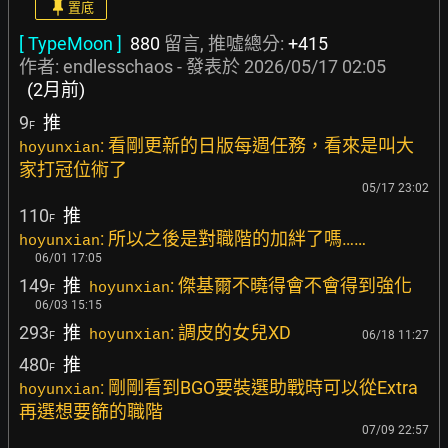
置底
[ TypeMoon ]
880
留言, 推噓總分:
+415
作者:
endlesschaos
- 發表於
2026/05/17 02:05
(2月前)
9
推
F
: 看剛更新的日版每週任務，看來是叫大
hoyunxian
家打冠位術了
05/17 23:02
110
推
F
: 所以之後是對職階的加絆了嗎……
hoyunxian
06/01 17:05
149
推
: 傑基爾不曉得會不會得到強化
hoyunxian
F
06/03 15:15
293
推
: 調皮的女兒XD
hoyunxian
06/18 11:27
F
480
推
F
: 剛剛看到BGO要裝選助戰時可以從Extra
hoyunxian
再選想要篩的職階
07/09 22:57