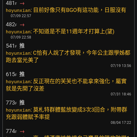
481
→
F
: 目前好像只有BGO有這功能，日服沒有
hoyunxian
07/09 22:57
482
→
F
: 不知道是不是11週年才打算上(望)
hoyunxian
07/09 22:58
541
推
F
: C恰有人說了才發現，今年公主跟學姊都
hoyunxian
跑去當光美了
07/19 13:56
615
推
F
: 反正現在的芙芙也不能拿來強化，屬實
hoyunxian
就是先開了沒差
07/31 18:46
773
推
F
: 莫札特群體藍放變成3次3回合，附帶群
hoyunxian
充跟弱體賦予率提
08/04 17:22
774
→
F