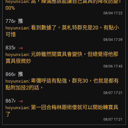
: 高，練滿應該能讓自己寶具的降攻防變1
hoyunxian
00%
08/04 17:22
776
推
F
: 看到數據了，莫札特群充是20，有點小
hoyunxian
可惜
08/04 17:39
835
→
F
: 元帥雖然開寶具會變快，但總覺得他那
hoyunxian
寶具很微妙
08/06 17:43
866
推
F
: 卑彌呼這有點強，群充30，也就是都有
hoyunxian
點附加技2的話，
08/07 17:21
867
→
F
: 第一回合梅林跟術傻就可以開始轉寶具
hoyunxian
了
08/07 17:21