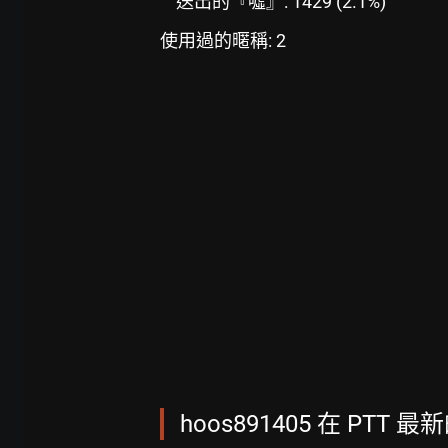
送出的『噓』: 1429 (2.1%)
使用過的暱稱: 2
hoos891405 在 PTT 最