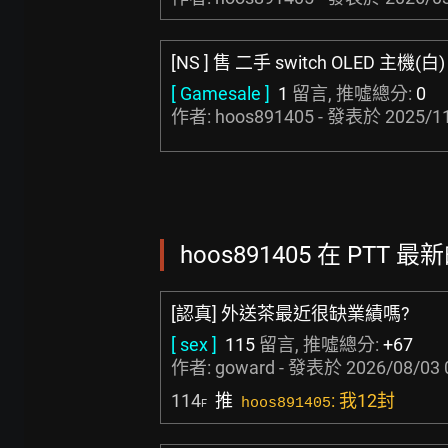
[NS ] 售 二手 switch OLED 主機(白
[ Gamesale ]
1
留言, 推噓總分:
0
作者: hoos891405 - 發表於
2025/11
hoos891405 在 PTT 最
[認真] 外送茶最近很缺業績嗎?
[ sex ]
115
留言, 推噓總分:
+67
作者:
goward
- 發表於
2026/08/03 
114
推
: 我12封
hoos891405
F