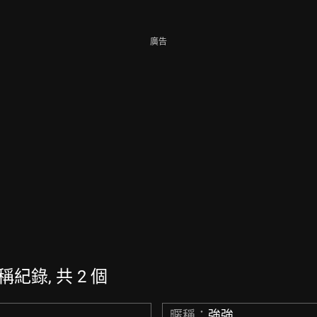
廣告
暱稱紀錄, 共 2 個
暱稱：
強強