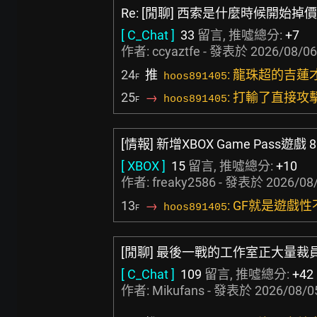
Re: [閒聊] 西索是什麼時候開始掉價
[ C_Chat ]
33
留言, 推噓總分:
+7
作者:
ccyaztfe
- 發表於
2026/08/06
24
推
: 龍珠超的吉蓮
hoos891405
F
25
→
: 打輸了直接攻
hoos891405
F
[情報] 新增XBOX Game Pass遊戲 8
[ XBOX ]
15
留言, 推噓總分:
+10
作者:
freaky2586
- 發表於
2026/08/
13
→
: GF就是遊戲
hoos891405
F
[閒聊] 最後一戰的工作室正大量裁
[ C_Chat ]
109
留言, 推噓總分:
+42
作者:
Mikufans
- 發表於
2026/08/0