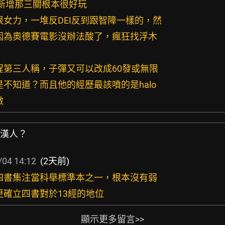
 新增那三關根本很好玩
有很女力，一堆反DEI反到跟智障一樣的，然
，因為奧德賽電影沒辦法酸了，瘋狂找浮木
全程第三人稱，子彈又可以改成60發或無限
是不知道？而且他的經歷最該噴的是halo
做
過漢人？
/04 14:12
(2天前)
的四書集注當科舉標準本之一，根本沒有弱
而更確立四書對於13經的地位
顯示更多留言>>