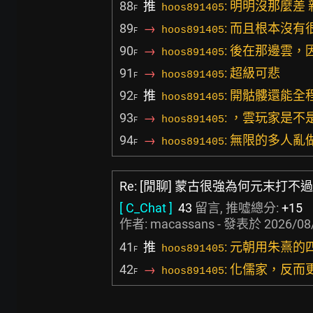
88
推
: 明明沒那麼差
hoos891405
F
89
→
: 而且根本沒
hoos891405
F
90
→
: 後在那邊雲
hoos891405
F
91
→
: 超級可悲
hoos891405
F
92
推
: 開骷髏還能
hoos891405
F
93
→
: ，雲玩家是不
hoos891405
F
94
→
: 無限的多人亂
hoos891405
F
Re: [閒聊] 蒙古很強為何元末打不
[ C_Chat ]
43
留言, 推噓總分:
+15
作者:
macassans
- 發表於
2026/08
41
推
: 元朝用朱熹
hoos891405
F
42
→
: 化儒家，反
hoos891405
F