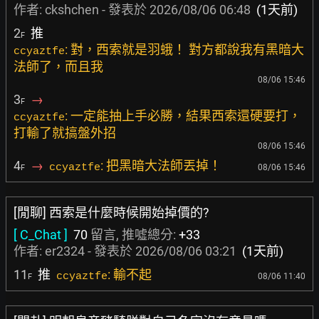
作者:
ckshchen
- 發表於
2026/08/06 06:48
(1天前)
2
推
F
: 對，西索就是羽蛾！ 對方都說我有黑暗大
ccyaztfe
法師了，而且我
08/06 15:46
3
→
F
: 一定能抽上手必勝，結果西索還硬要打，
ccyaztfe
打輸了就搞盤外招
08/06 15:46
4
→
: 把黑暗大法師丟掉！
ccyaztfe
08/06 15:46
F
[閒聊] 西索是什麼時候開始掉價的?
[ C_Chat ]
70
留言, 推噓總分:
+33
作者:
er2324
- 發表於
2026/08/06 03:21
(1天前)
11
推
: 輸不起
ccyaztfe
08/06 11:40
F