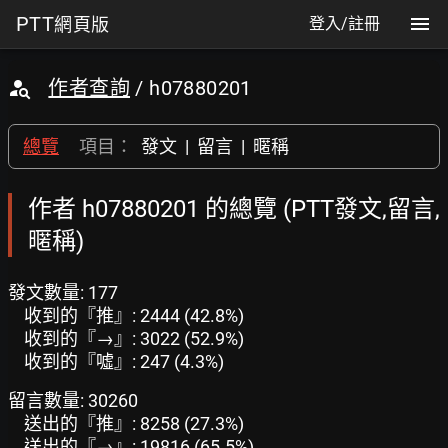
PTT
網頁版
登入/註冊
作者查詢
/ h07880201
總覽
項目：
發文
|
留言
|
暱稱
作者 h07880201 的總覽 (PTT發文,留言,
暱稱)
發文數量: 177
收到的『推』: 2444 (42.8%)
收到的『→』: 3022 (52.9%)
收到的『噓』: 247 (4.3%)
留言數量: 30260
送出的『推』: 8258 (27.3%)
送出的『→』: 19816 (65.5%)