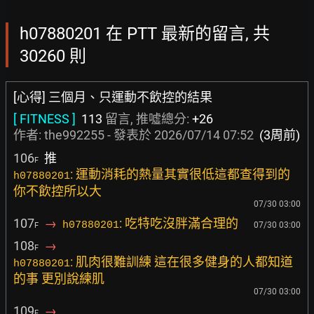
h07880201 在 PTT 最新的留言, 共
30260 則
[心得] 三個月、只運動不飲控的結果
[ FITNESS ]
113
留言, 推噓總分:
+26
作者:
the992255
- 發表於
2026/07/14 07:52
(3周前)
106
推
F
: 運動消耗的熱量其實很低這都查得到的
h07880201
你不飲控所以大
07/30 03:00
107
→
: 吃特吃沒胖滿合理的
h07880201
07/30 03:00
F
108
→
F
: 肌肉很難訓練 這在很多健身的人都知道
h07880201
的事 更別說練肌
07/30 03:00
109
→
F