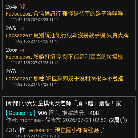
264
噓
F
: 會信通訊行 難怪是待宰的盤子咩咩咩
h07880201
111.82.165.237 07/28 11:41
265
→
F
: 更別說通訊行根本沒幾款手機 只賣大牌
h07880201
111.82.165.237 07/28 11:41
266
→
F
: 旗艦打招牌 剩下都是利潤高的垃圾機
h07880201
111.82.165.237 07/28 11:41
267
→
F
: 那種CP值高的幾乎沒利潤根本不會進
h07880201
111.82.165.237 07/28 11:41
[新聞] 小六男童撲倒女老師「頂下體」猥褻！家
[ Gossiping ]
906
留言, 推噓總分:
+408
作者:
monniea
- 發表於
2026/07/21 02:52
(2周前)
431
推
: 現在國小都有強姦了
h07880201
F
111.82.165.237 07/21 12:18