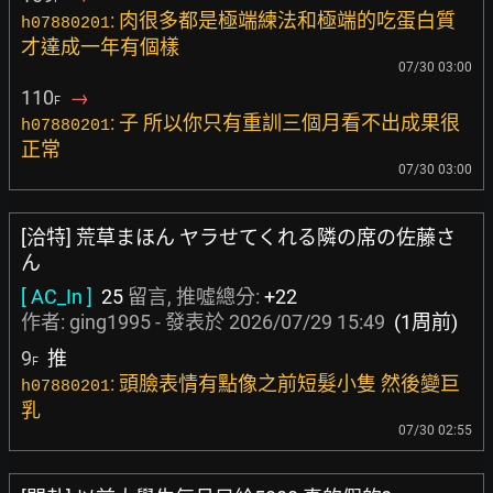
: 肉很多都是極端練法和極端的吃蛋白質
h07880201
才達成一年有個樣
07/30 03:00
110
→
F
: 子 所以你只有重訓三個月看不出成果很
h07880201
正常
07/30 03:00
[洽特] 荒草まほん ヤラせてくれる隣の席の佐藤さ
ん
[ AC_In ]
25
留言, 推噓總分:
+22
作者:
ging1995
- 發表於
2026/07/29 15:49
(1周前)
9
推
F
: 頭臉表情有點像之前短髮小隻 然後變巨
h07880201
乳
07/30 02:55