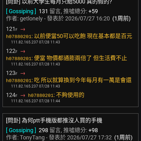
[問卦] 以前大學生每月只給5000 真的假的?
[ Gossiping ]
131
留言, 推噓總分:
+59
作者:
getlonely
- 發表於
2026/07/27 16:20
(1周前)
121
→
F
: 以前便當50可以吃飽 現在基本都是百元
h07880201
111.82.165.237 07/28 11:43
122
→
F
: 便當 物價都通膨兩倍了 但生活費不止
h07880201
111.82.165.237 07/28 11:43
123
→
F
: 吃 所以就算換到今年每月有一萬是會還
h07880201
111.82.165.237 07/28 11:43
124
→
: 不夠使用的
h07880201
F
111.82.165.237 07/28 11:44
[問卦] 為何ptt手機版都推沒人買的手機
[ Gossiping ]
298
留言, 推噓總分:
+98
作者:
TonyTang
- 發表於
2026/07/27 17:32
(1周前)