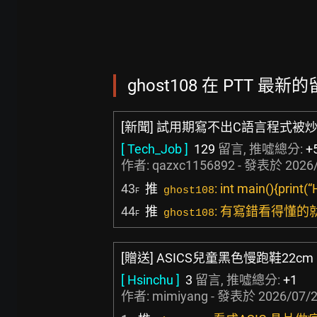
ghost108 在 PTT 最新的
[新聞] 試用期寫不出C語言程式被炒
[ Tech_Job ]
129
留言, 推噓總分:
+
作者:
qazxc1156892
- 發表於
2026/
43
推
: int main(){print(“
ghost108
F
44
推
: 有寫錯看得懂的
ghost108
F
[贈送] ASICS兒童黑色慢跑鞋22cm
[ Hsinchu ]
3
留言, 推噓總分:
+1
作者:
mimiyang
- 發表於
2026/07/2