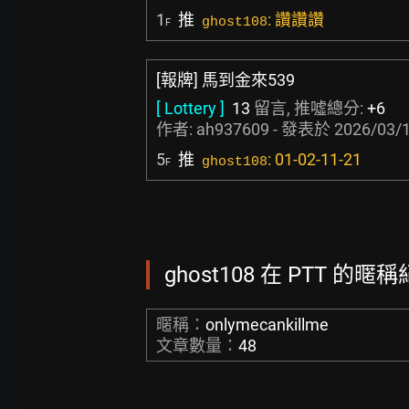
1
推
: 讚讚讚
ghost108
F
[報牌] 馬到金來539
[ Lottery ]
13
留言, 推噓總分:
+6
作者:
ah937609
- 發表於
2026/03/1
5
推
: 01-02-11-21
ghost108
F
ghost108 在 PTT 的暱稱
暱稱：
onlymecankillme
文章數量：
48