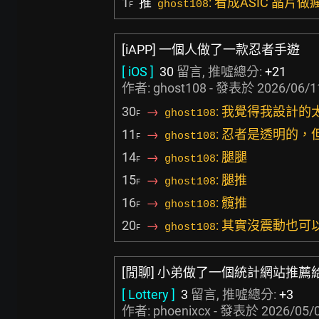
1
推
: 看成ASIC 晶片做
ghost108
F
[iAPP] 一個人做了一款忍者手遊
[ iOS ]
30
留言, 推噓總分:
+21
作者: ghost108 - 發表於
2026/06/1
30
→
: 我覺得我設計的
ghost108
F
11
→
: 忍者是透明的
ghost108
F
14
→
: 腿腿
ghost108
F
15
→
: 腿推
ghost108
F
16
→
: 髖推
ghost108
F
20
→
: 其實沒震動也
ghost108
F
[閒聊] 小弟做了一個統計網站推薦
[ Lottery ]
3
留言, 推噓總分:
+3
作者:
phoenixcx
- 發表於
2026/05/0