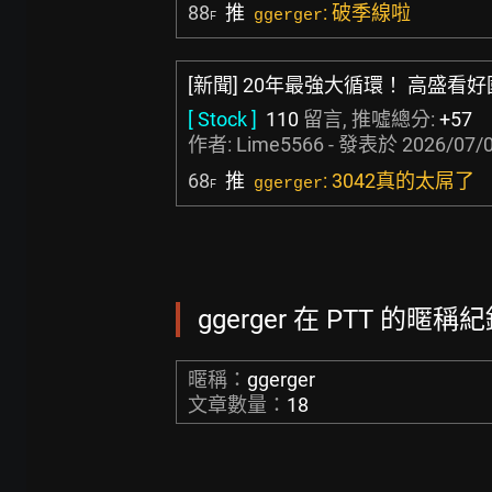
88
推
: 破季線啦
ggerger
F
[新聞] 20年最強大循環！ 高盛看
[ Stock ]
110
留言, 推噓總分:
+57
作者:
Lime5566
- 發表於
2026/07/0
68
推
: 3042真的太屌了
ggerger
F
ggerger 在 PTT 的暱稱紀
暱稱：
ggerger
文章數量：
18