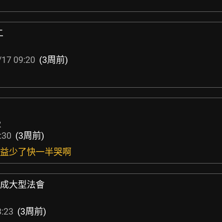
二
17 09:20
(3周前)
了
2
:30
(3周前)
損益少了快一半哭啊
都變成大型法會
3:23
(3周前)