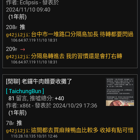
作者:
Eclipsis
- 發表於
2024/11/10 09:40
(1年前)
208
推
F
: 台中市一堆路口分隔島加長 待轉都要閃過
g42ji2ji
106.64.97.119 11/10 18:31
209
→
F
: 分隔島轉進去 我的習慣還是會打右轉
g42ji2ji
106.64.97.119 11/10 18:31
[閒聊] 老鑼牛肉麵要收攤了
[ TaichungBun ]
81
留言, 推噓總分:
+40
作者:
x86t
- 發表於
2024/10/29 17:36
(1年前)
78
推
F
: 這間都去買麻辣鴨血比較多 收掉有點可惜
g42ji2ji
110.28.10.135 10/31 12:46