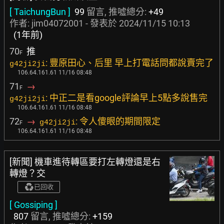
[ TaichungBun ]
99
留言, 推噓總分:
+49
作者:
jim04072001
- 發表於
2024/11/15 10:13
(1年前)
70
推
F
: 豐原田心、后里 早上打電話問都說賣完了
g42ji2ji
106.64.161.61 11/16 08:48
71
→
F
: 中正二是看google評論早上5點多說售完
g42ji2ji
106.64.161.61 11/16 08:48
72
→
: 令人傻眼的期間限定
g42ji2ji
F
106.64.161.61 11/16 08:48
[新聞] 機車進待轉區要打左轉燈還是右
轉燈？交
已回收
[ Gossiping ]
807
留言, 推噓總分:
+159