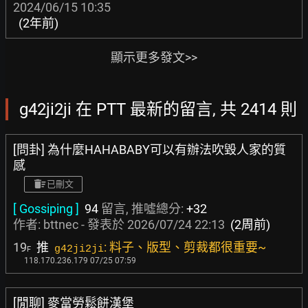
2024/06/15 10:35
(2年前)
顯示更多發文>>
g42ji2ji 在 PTT 最新的留言, 共 2414 則
[問卦] 為什麼HAHABABY可以有辦法吹毀人家的質
感
已刪文
[ Gossiping ]
94
留言, 推噓總分:
+32
作者:
bttnec
- 發表於
2026/07/24 22:13
(2周前)
19
推
: 料子、版型、剪裁都很重要~
g42ji2ji
F
118.170.236.179 07/25 07:59
[閒聊] 麥當勞鬆餅漢堡