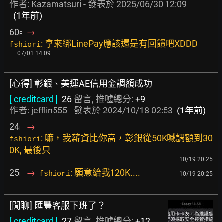
作者:
Kazamatsuri
- 發表於
2025/06/30 12:09
(1年前)
60
→
F
: 拿來綁LinePay應該還是有回饋吧XDDD
fshiori
07/01 14:09
[心得] 彰銀、美運AE信用金調額成功
[ creditcard ]
26
留言, 推噓總分:
+9
作者:
jefflin555
- 發表於
2024/10/18 02:53
(1年前)
24
→
F
: 嘛，我薪資比你高，彰銀從50K喊調額到30
fshiori
0K, 最後只
10/19 20:25
25
→
: 願意給我120K....
fshiori
10/19 20:25
F
[閒聊] 匯豐客服下班了？
[ creditcard ]
27
留言, 推噓總分:
+12