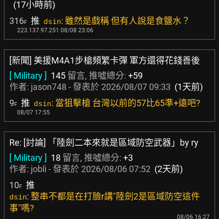
(17小時前)
316
推
: 雖然是戲稱 但有人說是食鹽水？
dsin
F
223.137.97.251 08/08 23:06
[新聞] 美援M4A1步槍頻繁卡彈 軍方還得花錢善後
[ Military ]
145
留言, 推噓總分:
+59
作者:
jason748
- 發表於
2026/08/07 09:33
(1天前)
9
推
: 當狙擊槍 台灣以前的57比65準+遠吧?
dsin
F
08/07 17:55
Re: [討論] 「陸劍二本來就是區域防空武器」by ry
[ Military ]
18
留言, 推噓總分:
+3
作者:
jobli
- 發表於
2026/08/06 07:52
(2天前)
10
推
F
: 整串不都是在打臉r講"陸劍2是區域防空這件
dsin
事"嗎?
08/06 16:27