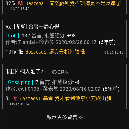
325
噓
: 這文廢到我不知道是不是反串了
d0270681
F
11/03 15:43
Re: [閒聊] 台服一局心得
[ LoL ]
137
留言, 推噓總分:
+98
作者:
Tiandai
- 發表於
2020/08/26 00:17
(6年前)
101
推
: 認真分析打臉推
d0270681
08/26 13:13
F
[問卦] 桐人醒了?
已回收
[ Gossiping ]
7
留言, 推噓總分:
-4
作者:
cwh0105
- 發表於
2020/08/16 02:09
(6年前)
3
噓
: 暴雷 我才看到他拿小刀砍山豬
d0270681
F
08/16 10:14
顯示更多留言>>