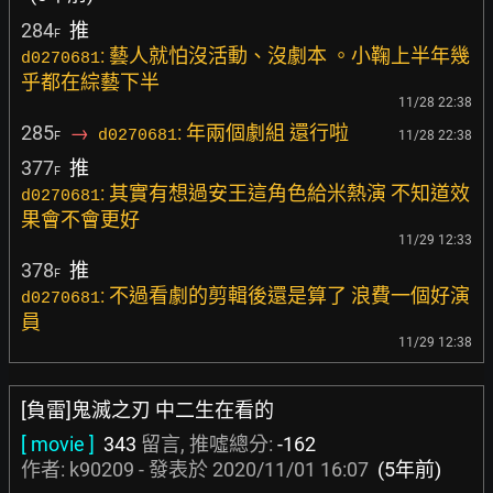
284
推
F
: 藝人就怕沒活動、沒劇本 。小鞠上半年幾
d0270681
乎都在綜藝下半
11/28 22:38
285
→
: 年兩個劇組 還行啦
d0270681
11/28 22:38
F
377
推
F
: 其實有想過安王這角色給米熱演 不知道效
d0270681
果會不會更好
11/29 12:33
378
推
F
: 不過看劇的剪輯後還是算了 浪費一個好演
d0270681
員
11/29 12:38
[負雷]鬼滅之刃 中二生在看的
[ movie ]
343
留言, 推噓總分:
-162
作者:
k90209
- 發表於
2020/11/01 16:07
(5年前)