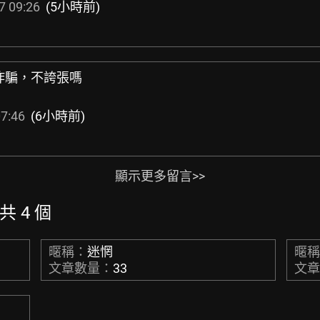
7 09:26
(5小時前)
被詐騙，不誇張嗎
7:46
(6小時前)
顯示更多留言>>
共 4 個
暱稱：
迷惘
暱
文章數量：
33
文