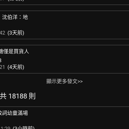
」沈伯洋：地
:42
(3天前)
台糖僅是買貨人
8
:21
(4天前)
顯示更多發文>>
共 18188 則
致詞幼童滿場
11:29
(3小時前)