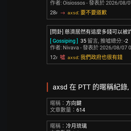
作者:
Oisiossos
- 發表於
2026/08/0
28
→
: 要不要道歉
axsd
F
[問卦] 慈濟居然有這麼多錢可以
[ Gossiping ]
35
留言, 推噓總分:
-2
作者:
Nivava
- 發表於
2026/08/07 0
12
噓
: 我們政府也很有錢
axsd
F
axsd 在 PTT 的暱稱紀錄, 
暱稱：
方向鍵
文章數量：
614
暱稱：
冷月琉璃