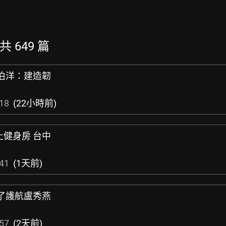
共 649 篇
沈伯洋：建造韌
:18
(22小時前)
上健身房 台中
:41
(1天前)
為了護航盧秀燕
:57
(2天前)