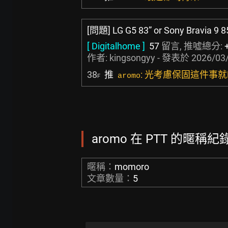
[問題] LG G5 83” or Sony Bravia 9 8
[ Digitalhome ]
57
留言, 推噓總分:
作者:
kingsongyy
- 發表於
2026/03/
38
推
: 光考慮保固這件事就LG
aromo
F
aromo 在 PTT 的暱稱紀錄
暱稱：
momoro
文章數量：
5