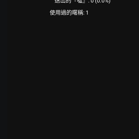
送出的『噓』: 0 (0.0%)
使用過的暱稱: 1