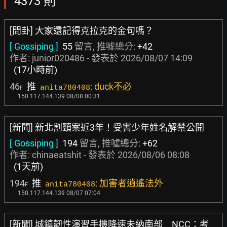
4373 則
[問卦] 大家還記得克拉克的金句嗎？
[ Gossiping ]
55
留言, 推噓總分:
+42
作者:
junior020486
- 發表於
2026/08/07 14:09
(17小時前)
46
推
: duck不必
anita780408
F
150.117.144.139 08/08 00:31
[新聞] 新北割頸案近3年！受害少年姓名解禁公開
[ Gossiping ]
194
留言, 推噓總分:
+62
作者:
chinaeatshit
- 發表於
2026/08/06 08:08
(1天前)
194
推
: 加害者逍遙法外
anita780408
F
150.117.144.139 08/07 07:04
[新聞] 城鎮韌性演習手機降速未納南部 NCC：考