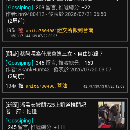
[ Gossiping ]
203
留言, 推噓總分:
+22
作者:
hn9480412
- 發表於
2026/07/21 06:50
(2周前)
195
噓
: 證交所搬到台南！
anita780408
F
150.117.144.139 07/22 00:05
[問卦] 蔡阿嘎為什麼會遭三立、自由追殺？
[ Gossiping ]
346
留言, 推噓總分:
+163
作者:
SkankHunt42
- 發表於
2026/07/20 03:07
(2周前)
134
推
: 蓋油
anita780408
42.79.139.13 07/20 12:03
F
[新聞] 潘孟安被問725上凱道推開記
者 府：怕碰
[ Gossiping ]
245
留言, 推噓總分:
+111