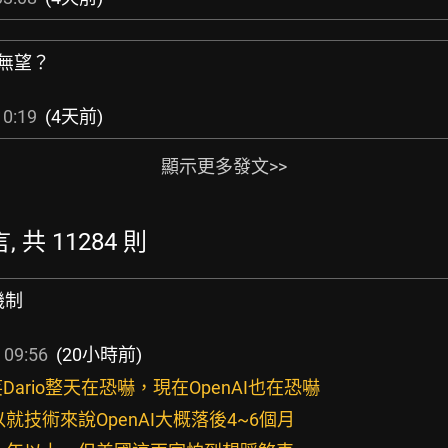
生無望？
10:19
(4天前)
顯示更多發文>>
 共 11284 則
機制
 09:56
(20小時前)
嘲笑Dario整天在恐嚇，現在OpenAI也在恐嚇
就技術來說OpenAI大概落後4~6個月