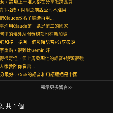
aude，論壇上一堆人都在分享怎跨區買
比我們貴1~2成，阿里之前說公司不准用
Claude改名子繼續再用...
平均用Claude第一還是第二的國家
，阿里的海外AI開發總部也在新加坡
找資料強和準，還有一個及時語音+分享鏡頭
千字重點，很難比Gemini好
覺得很奇怪，但上周發現他的語音+鏡頭很強
人家教陪你看書...
i這部分最好，Grok的語音和用語通通是中國
顯示更多留言>>
, 共 1 個