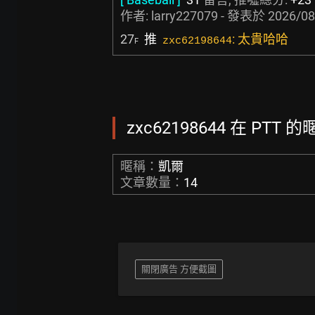
作者:
larry227079
- 發表於
2026/08
27
推
: 太貴哈哈
zxc62198644
F
zxc62198644 在 PTT 
暱稱：
凱爾
文章數量：
14
關閉廣告 方便截圖