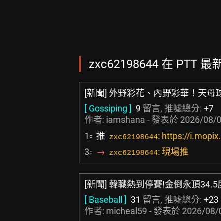
zxc62198644 在 PTT 
[新聞] 外野彩花、內野彩華！天母
[ Gossiping ]
9
留言, 推噓總分:
+7
作者:
iamshana
- 發表於
2026/08/0
1
推
: https://i.mop
zxc62198644
F
3
→
: 現場推
zxc62198644
F
[新聞] 韓職熱到停賽!金倒永頂34.
[ Baseball ]
31
留言, 推噓總分:
+23
作者:
micheal59
- 發表於
2026/08/