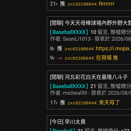
21
推
: Rrrrrrrr
zxc62198644
F
[閒聊] 今天天母棒球場內野外野大
[ BaseballXXXX ]
10
留言, 推噓總分
作者:
SeanLi1013
- 發表於
2026/08
8
推
: https://i.mopi
zxc62198644
F
9
→
: 在現場 推
zxc62198644
F
[閒聊] 河北彩花白天在基隆八斗子
[ BaseballXXXX ]
21
留言, 推噓總分
作者:
micheal59
- 發表於
2026/08/
17
推
: 來天母了
zxc62198644
F
[今日] 早川太貴
[ Baseball ]
31
留言, 推噓總分:
+23