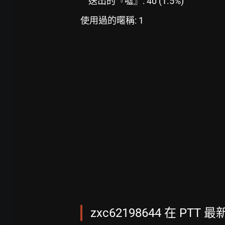
送出的『噓』: 40 (1.5%)
使用過的暱稱: 1
zxc62198644 在 PTT 