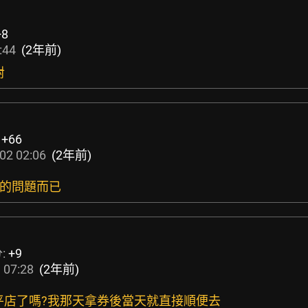
+8
:44
(2年前)
對
:
+66
02 02:06
(2年前)
婚的問題而已
:
+9
 07:28
(2年前)
和平店了嗎?我那天拿券後當天就直接順便去