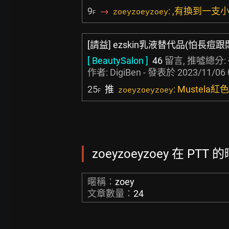
9
→
: ,有換到一支
zoeyzoeyzoey
F
[請益] ezskin乳液替代品(怕長痘跟
[ BeautySalon ]
46
留言, 推噓總分:
作者:
DigiBen
- 發表於
2023/11/06 
25
推
: Mustela
zoeyzoeyzoey
F
zoeyzoeyzoey 在 PTT
暱稱：
zoey
文章數量：
24