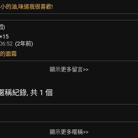
小小的油,味道我很喜歡!
悶)
+15
06:52
(2年前)
紅色的面霜
顯示更多留言>>
 的暱稱紀錄, 共 1 個
顯示更多暱稱>>