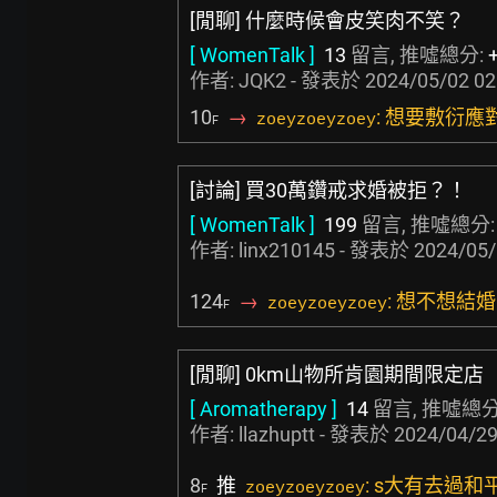
[閒聊] 什麼時候會皮笑肉不笑？
[ WomenTalk ]
13
留言, 推噓總分:
作者:
JQK2
- 發表於
2024/05/02 02
10
→
: 想要敷衍應
zoeyzoeyzoey
F
[討論] 買30萬鑽戒求婚被拒？！
[ WomenTalk ]
199
留言, 推噓總分
作者:
linx210145
- 發表於
2024/05/
124
→
: 想不想結
zoeyzoeyzoey
F
[閒聊] 0km山物所肯園期間限定店
[ Aromatherapy ]
14
留言, 推噓總分
作者:
llazhuptt
- 發表於
2024/04/29
8
推
: s大有去過
zoeyzoeyzoey
F